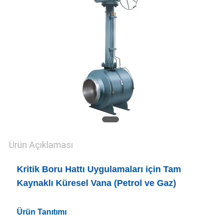
KONTROLÜ
BIZIMLE
İLETIŞIM
HABERLER
BIR
İNDIRIM
Ürün Açıklaması
İSTE
Kritik Boru Hattı Uygulamaları için Tam
SITE
Kaynaklı Küresel Vana (Petrol ve Gaz)
HARITASI
Ürün Tanıtımı