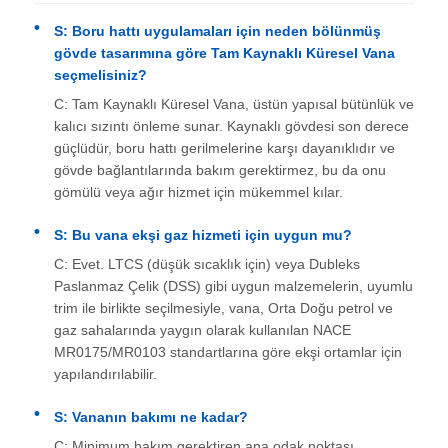
S: Boru hattı uygulamaları için neden bölünmüş
gövde tasarımına göre Tam Kaynaklı Küresel Vana
seçmelisiniz?
C: Tam Kaynaklı Küresel Vana, üstün yapısal bütünlük ve
kalıcı sızıntı önleme sunar. Kaynaklı gövdesi son derece
güçlüdür, boru hattı gerilmelerine karşı dayanıklıdır ve
gövde bağlantılarında bakım gerektirmez, bu da onu
gömülü veya ağır hizmet için mükemmel kılar.
S: Bu vana ekşi gaz hizmeti için uygun mu?
C: Evet. LTCS (düşük sıcaklık için) veya Dubleks
Paslanmaz Çelik (DSS) gibi uygun malzemelerin, uyumlu
trim ile birlikte seçilmesiyle, vana, Orta Doğu petrol ve
gaz sahalarında yaygın olarak kullanılan NACE
MR0175/MR0103 standartlarına göre ekşi ortamlar için
yapılandırılabilir.
S: Vananın bakımı ne kadar?
C: Minimum bakım gerektiren ana odak noktası