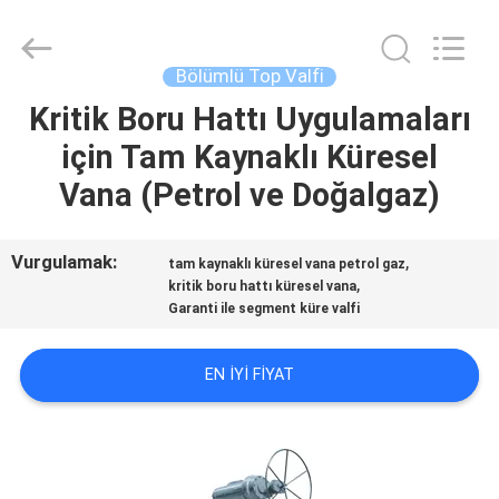
2026
COOSAI
valve
group.
All
Bölümlü Top Valfi
Rights
Reserved.
Kritik Boru Hattı Uygulamaları
EVDE
için Tam Kaynaklı Küresel
ÜRÜN
Vana (Petrol ve Doğalgaz)
BIZIM
Vurgulamak:
,
tam kaynaklı küresel vana petrol gaz
,
kritik boru hattı küresel vana
HAKKIMIZDA
Garanti ile segment küre valfi
FABRIKA
EN IYI FIYAT
TURU
KALITE