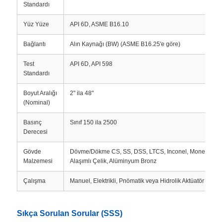
Standardı
Yüz Yüze
API 6D, ASME B16.10
Bağlantı
Alın Kaynağı (BW) (ASME B16.25'e göre)
Test
API 6D, API 598
Standardı
Boyut Aralığı
2" ila 48"
(Nominal)
Basınç
Sınıf 150 ila 2500
Derecesi
Gövde
Dövme/Dökme CS, SS, DSS, LTCS, Inconel, Monel,
Malzemesi
Alaşımlı Çelik, Alüminyum Bronz
Çalışma
Manuel, Elektrikli, Pnömatik veya Hidrolik Aktüatör
Sıkça Sorulan Sorular (SSS)