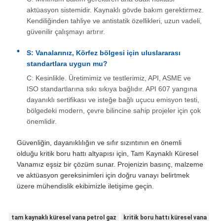
aktüasyon sistemidir. Kaynaklı gövde bakım gerektirmez.
Kendiliğinden tahliye ve antistatik özellikleri, uzun vadeli,
güvenilir çalışmayı artırır.
S: Vanalarınız, Körfez bölgesi için uluslararası
standartlara uygun mu?
C: Kesinlikle. Üretimimiz ve testlerimiz, API, ASME ve
ISO standartlarına sıkı sıkıya bağlıdır. API 607 yangına
dayanıklı sertifikası ve isteğe bağlı uçucu emisyon testi,
bölgedeki modern, çevre bilincine sahip projeler için çok
önemlidir.
Güvenliğin, dayanıklılığın ve sıfır sızıntının en önemli
olduğu kritik boru hattı altyapısı için, Tam Kaynaklı Küresel
Vanamız eşsiz bir çözüm sunar. Projenizin basınç, malzeme
ve aktüasyon gereksinimleri için doğru vanayı belirtmek
üzere mühendislik ekibimizle iletişime geçin.
tam kaynaklı küresel vana petrol gaz
kritik boru hattı küresel vana