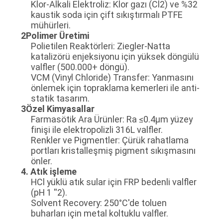
Klor-Alkali Elektroliz: Klor gazı (Cl2) ve %32
kaustik soda için çift sıkıştırmalı PTFE
mühürleri.
2Polimer Üretimi
Polietilen Reaktörleri: Ziegler-Natta
katalizörü enjeksiyonu için yüksek döngülü
valfler (500.000+ döngü).
VCM (Vinyl Chloride) Transfer: Yanmasını
önlemek için topraklama kemerleri ile anti-
statik tasarım.
3Özel Kimyasallar
Farmasötik Ara Ürünler: Ra ≤0.4μm yüzey
finişi ile elektropolizli 316L valfler.
Renkler ve Pigmentler: Çürük rahatlama
portları kristalleşmiş pigment sıkışmasını
önler.
4. Atık işleme
HCl yüklü atık sular için FRP bedenli valfler
(pH 1 ′′2).
Solvent Recovery: 250°C'de toluen
buharları için metal koltuklu valfler.