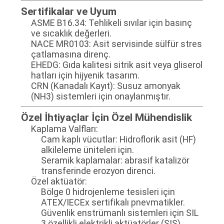
Sertifikalar ve Uyum
ASME B16.34: Tehlikeli sıvılar için basınç
ve sıcaklık değerleri.
NACE MR0103: Asit servisinde sülfür stres
çatlamasına direnç.
EHEDG: Gıda kalitesi sitrik asit veya gliserol
hatları için hijyenik tasarım.
CRN (Kanadalı Kayıt): Susuz amonyak
(NH3) sistemleri için onaylanmıştır.
Özel İhtiyaçlar İçin Özel Mühendislik
Kaplama Valfları:
Cam kaplı vücutlar: Hidroflorik asit (HF)
alkileleme üniteleri için.
Seramik kaplamalar: abrasif katalizör
transferinde erozyon direnci.
Özel aktüatör:
Bölge 0 hidrojenleme tesisleri için
ATEX/IECEx sertifikalı pnevmatikler.
Güvenlik enstrümanlı sistemleri için SIL
3 özellikli elektrikli aktüatörler (SIS).