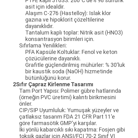
PTFE kaplı 316SS: 200°C'de% 98 sülfürik
asit için idealdir.
Alaşım C-276 (Hastelloy): Islak klor
gazına ve hipoklorit çözeltilerine
dayanıklıdır.
Tantalum kaplı toplar: Nitrik asit (HNO3)
konsantrasyon birimleri için.
Sıfırlama Yenilikleri:
PFA Kapsüle Koltuklar: Fenol ve keton
çözücülerine dayanıklı.
Grafitle güçlendirilmiş mühürler: % 30'luk
bir kaustik soda (NaOH) hizmetinde
bütünlüğünü korur.
2Sıfır Çapraz Kirlenme Tasarımı
Tam Port Yapısı: Polimer gübre hatlarında
(örneğin PVC üretimi) kalıntı birikmesini
önler.
CIP/SIP Uyumluluk: Yumuşak yüzeyler ve
çatlaksız tasarım FDA 21 CFR Part 11'e
göre farmasötik GMP'yi karşılar.
İki yönlü kabarcıklı sıkı kapatma: Fosjen gibi
toksik gazlar için ANSI/FCI 70-2 Sınıf VI