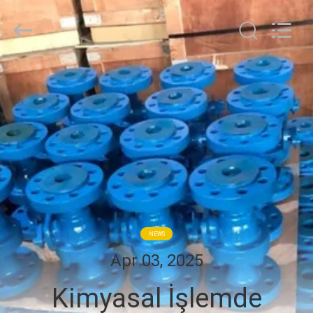
2026
COOSAI
valve
group.
All
Rights
Reserved.
EVDE
ÜRÜN
BIZIM
HAKKIMIZDA
FABRIKA
NEWS
TURU
Apr 03, 2025
Kimyasal İşlemde
KALITE