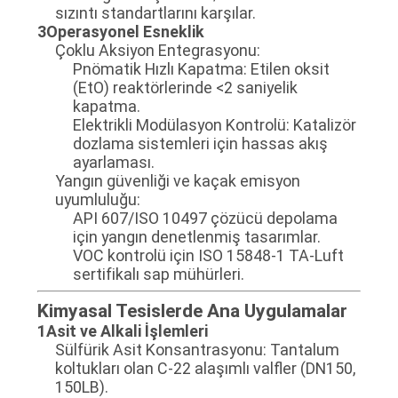
sızıntı standartlarını karşılar.
3Operasyonel Esneklik
Çoklu Aksiyon Entegrasyonu:
Pnömatik Hızlı Kapatma: Etilen oksit
(EtO) reaktörlerinde <2 saniyelik
kapatma.
Elektrikli Modülasyon Kontrolü: Katalizör
dozlama sistemleri için hassas akış
ayarlaması.
Yangın güvenliği ve kaçak emisyon
uyumluluğu:
API 607/ISO 10497 çözücü depolama
için yangın denetlenmiş tasarımlar.
VOC kontrolü için ISO 15848-1 TA-Luft
sertifikalı sap mühürleri.
Kimyasal Tesislerde Ana Uygulamalar
1Asit ve Alkali İşlemleri
Sülfürik Asit Konsantrasyonu: Tantalum
koltukları olan C-22 alaşımlı valfler (DN150,
150LB).