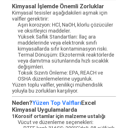
PRIVACY
Kimyasal İşlemde Önemli Zorluklar
Kimyasal tesisler aşağıdakileri aşmak için
POLICY
valfler gerektirir:
Aşırı korozyon: HCl, NaOH, klorlu çözücüler
ve oksitleyici maddeler.
Yüksek Saflık Standartları: İlaç ara
maddelerinde veya elektronik sınıfı
kimyasallarda sıfır kontaminasyon riski.
Termal Dönüşüm: Ekzotermik reaktörlerde
veya damıtma sütunlarında hızlı sıcaklık
değişimleri.
Toksik Sızıntı Önleme: EPA, REACH ve
OSHA düzenlemelerine uygunluk.
Yüzen toplu valfler, yenilikçi mühendislik
yoluyla bu zorlukları karşılıyor.
Neden?
Yüzen Top Valfları
Excel
Kimyasal Uygulamalarda
1Korosif ortamlar için malzeme ustalığı
Vücut ve düzenleme seçenekleri: