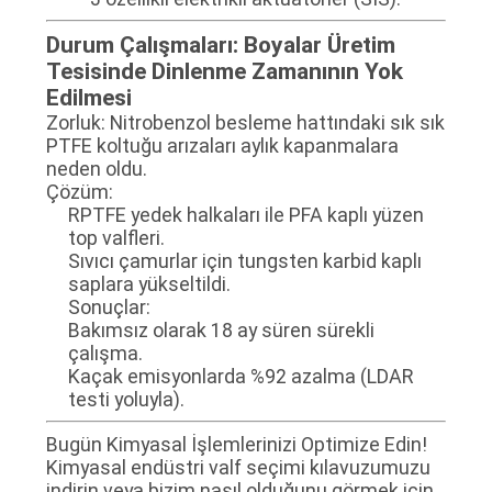
Durum Çalışmaları: Boyalar Üretim
Tesisinde Dinlenme Zamanının Yok
Edilmesi
Zorluk: Nitrobenzol besleme hattındaki sık sık
PTFE koltuğu arızaları aylık kapanmalara
neden oldu.
Çözüm:
RPTFE yedek halkaları ile PFA kaplı yüzen
top valfleri.
Sıvıcı çamurlar için tungsten karbid kaplı
saplara yükseltildi.
Sonuçlar:
Bakımsız olarak 18 ay süren sürekli
çalışma.
Kaçak emisyonlarda %92 azalma (LDAR
testi yoluyla).
Bugün Kimyasal İşlemlerinizi Optimize Edin!
Kimyasal endüstri valf seçimi kılavuzumuzu
indirin veya bizim nasıl olduğunu görmek için