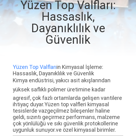
Yüzen Top Valfları:
KONTROLÜ
Hassaslık,
BIZIMLE
Dayanıklılık ve
İLETIŞIM
Güvenlik
HABERLER
Yüzen Top Valfları
in Kimyasal İşleme:
BIR
Hassaslık, Dayanıklılık ve Güvenlik
Kimya endüstrisi, yakıcı asit akışlarından
İNDIRIM
yüksek saflıklı polimer üretimine kadar
İSTE
agresif, çok fazlı ortamlarda gelişen vantilere
ihtiyaç duyar.Yüzen top valfleri kimyasal
tesislerde vazgeçilmez bileşenler haline
SITE
geldi, sızıntı geçirmez performans, malzeme
HARITASI
çok yönlülüğü ve sıkı güvenlik protokollerine
uygunluk sunuyor.ve özel kimyasal birimler.