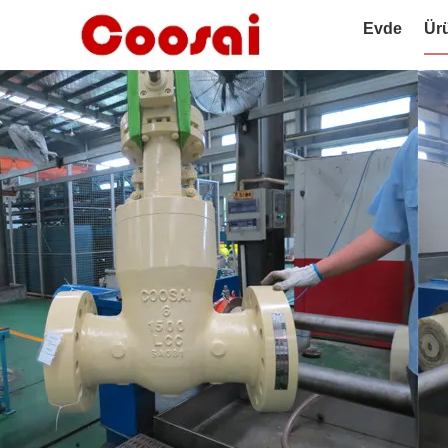
Evde
Ür