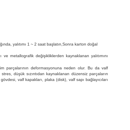
ığında, yalıtımı 1 ~ 2 saat başlatın,Sonra karton doğal
rı ve metallografik değişikliklerden kaynaklanan yalıtımını
hacim parçalarının deformasyonuna neden olur. Bu da valf
l stres, düşük sızıntıdan kaynaklanan düzensiz parçaların
desi, valf kapakları, plaka (disk), valf sapı bağlayıcıları