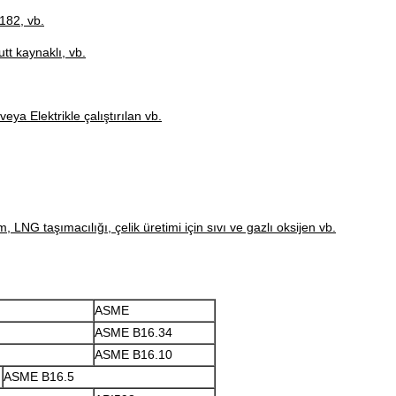
182, vb.
tt kaynaklı, vb.
veya Elektrikle çalıştırılan vb.
NG taşımacılığı, çelik üretimi için sıvı ve gazlı oksijen vb.
ASME
ASME B16.34
ASME B16.10
ASME B16.5