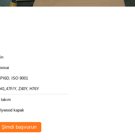
in
oosai
PI6D, ISO 9001
41,47F/Y, Z40Y, H76Y
 takım
lywood kapak
Şimdi başvurun