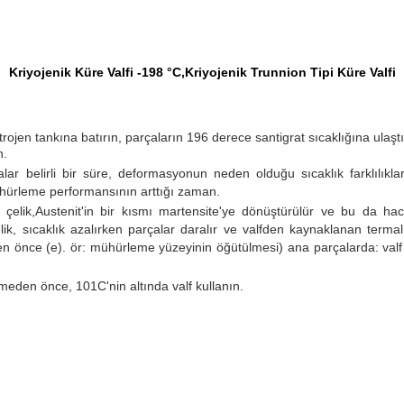
Kriyojenik Küre Valfi -198 °C,Kriyojenik Trunnion Tipi Küre Valfi
trojen tankına batırın, parçaların 196 derece santigrat sıcaklığına ulaşt
n.
alar belirli bir süre, deformasyonun neden olduğu sıcaklık farklılıkla
mühürleme performansının arttığı zaman.
z çelik,Austenit'in bir kısmı martensite'ye dönüştürülür ve bu da 
k, sıcaklık azalırken parçalar daralır ve valfden kaynaklanan terma
n önce (e). ör: mühürleme yüzeyinin öğütülmesi) ana parçalarda: valf göv
irmeden önce, 101C'nin altında valf kullanın.