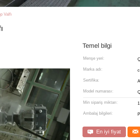
p Valfı
ı
Temel bilgi
Menşe yeri:
Ç
Marka adı:
c
Sertifika:
A
Model numarası:
Q
Min sipariş miktarı:
1
Ambalaj bilgileri:
P
En iyi fiyat