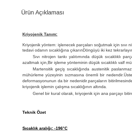
Ürün Açıklaması
Kriyojenik Tanım:
Kriyojenik yöntem: işlenecek parçaları soğutmak için sıvı ni
tedavi odanın sıcaklığına çıkarınDöngüyü iki kez tekrarlayı
Sıvı nitrojen tankı yalıtımında düşük sıcaklıklı parç
azaltmak için,Bir işleme yönteminin düşük sıcaklıklı valf 
Martensitik geçiş sıcaklığında austenitik paslanma
mühürleme yüzeyinin sızmasına önemli bir nedendir.Üsteli
deformasyonunun da bir nedenidir.parçaların bitirilmesinde
kriyojenik işlemin çalışma sıcaklığının altında.
Genel bir kural olarak, kriyojenik için ana parçayı bit
Teknik Özet
Sıcaklık aralığı: -196°C