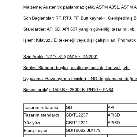
Malzeme: Austenitik paslanmaz çelik, ASTM A351, ASTM A
Son Bağlantılar: RF, RTJ. FF, Butt kaynaklı, Genişletilmiş Bu
Standartlar: API 6D, API 607 yangın güvenliği tasarımı, vb.
İşlem: Kılavuz / El tekerleği veya dişli çalıştırılan, Pnömatik 
Szie Aralık: 1/2 "~ 8" ((DN15 ~ DN200)
Seriler: Standart boşluk, azaltılmış boşluk; Top valfi, vb.
Uygulama: Hava ayırma tesisleri, LNG depolama ve dağıtım, L
Basınç aralığı: 150LB ~ 2500LB, PN10 ~ PN64
Tasarım referansı
GB
API
Tasarım standardı
GB/T12237
API6D
Yüz yüze.
GB/T12221
API6D
Flanşlı uçlar
GB/T9092 JB/T79