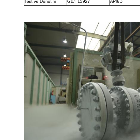
Test ve Denetim
GB/T13927
API6D