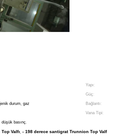
Yapı:
Güç:
ojenik durum, gaz
Bağlantı:
Vana Tipi:
, düşük basınç.
 Top Valfı
- 198 derece santigrat Trunnion Top Valf
,