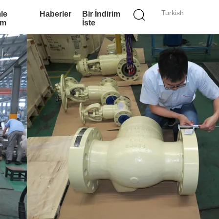
Turkish
le
Haberler
Bir İndirim
im
İste