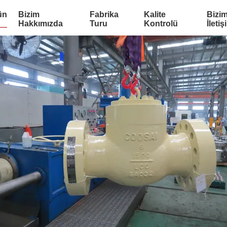
ün
Bizim
Fabrika
Kalite
Bizim
Hakkımızda
Turu
Kontrolü
İletiş