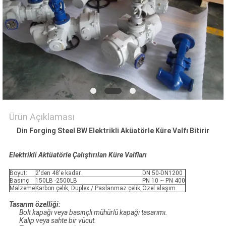
PRIVACY
POLICY
Ürün Açıklaması
Din Forging Steel BW Elektrikli Aküatörle Küre Valfı Bitirir
Elektrikli Aktüatörle Çalıştırılan Küre Valfları
Boyut:
2'den 48'e kadar.
DN 50-DN1200
Basınç
150LB -2500LB
PN 10 ~ PN 400
Malzeme
Karbon çelik, Duplex / Paslanmaz çelik,
Özel alaşım
Tasarım özelliği:
Bolt kapağı veya basınçlı mühürlü kapağı tasarımı.
Kalıp veya sahte bir vücut.