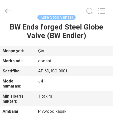
2026
COOSAI
valve
group.
All
Küre Stop Vanası
Rights
Reserved.
BW Ends forged Steel Globe
EVDE
Valve (BW Endler)
ÜRÜN
Menşe yeri:
Çin
BIZIM
Marka adı:
coosai
HAKKIMIZDA
Sertifika:
API6D, ISO 9001
Model
J41
FABRIKA
numarası:
TURU
Min sipariş
1 takım
miktarı:
KALITE
Ambalaj
Plywood kapak