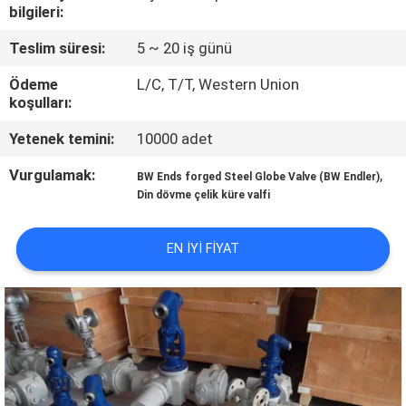
KONTROLÜ
bilgileri:
Teslim süresi:
5 ~ 20 iş günü
BIZIMLE
Ödeme
L/C, T/T, Western Union
İLETIŞIM
koşulları:
Yetenek temini:
10000 adet
HABERLER
Vurgulamak:
,
BW Ends forged Steel Globe Valve (BW Endler)
Din dövme çelik küre valfi
BIR
İNDIRIM
EN IYI FIYAT
İSTE
SITE
HARITASI