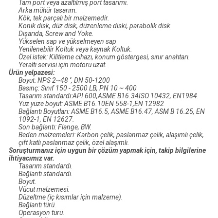
Tam port veya azaltılmış port tasarımı.
Arka mühür tasarım.
Kök, tek parçalı bir malzemedir.
Konik disk, düz disk, düzenleme diski, parabolik disk.
Dışarıda, Screw and Yoke.
Yükselen sap ve yükselmeyen sap
Yenilenebilir Koltuk veya kaynak Koltuk.
Özel istek: Kilitleme cihazı, konum göstergesi, sınır anahtarı.
Yeraltı servisi için motoru uzat.
Ürün yelpazesi:
Boyut: NPS 2~48 ′′, DN 50-1200
Basınç: Sınıf 150 - 2500 LB, PN 10 ~ 400
Tasarım standardı:API 600,ASME B16.34ISO 10432, EN1984.
Yüz yüze boyut: ASME B16.10EN 558-1,EN 12982
Bağlantı Boyutları: ASME B16.5, ASME B16.47, ASM B 16.25, EN
1092-1, EN 12627.
Son bağlantı: Flange, BW.
Beden malzemeleri: Karbon çelik, paslanmaz çelik, alaşımlı çelik,
çift katlı paslanmaz çelik, özel alaşımlı.
Soruşturmanız için uygun bir çözüm yapmak için, takip bilgilerine
ihtiyacımız var.
Tasarım standardı.
Bağlantı standardı.
Boyut.
Vücut malzemesi.
Düzeltme (iç kısımlar için malzeme).
Bağlantı türü.
Operasyon türü.