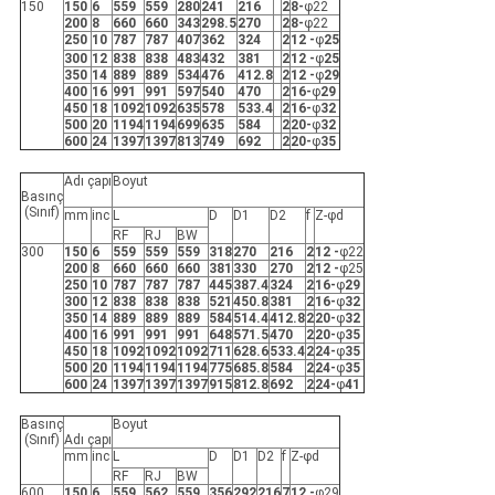
150
150
6
559
559
280
241
216
2
8-
φ22
200
8
660
660
343
298.5
270
2
8-
φ22
250
10
787
787
407
362
324
2
12 -
φ
25
300
12
838
838
483
432
381
2
12 -
φ
25
350
14
889
889
534
476
412.8
2
12 -
φ
29
400
16
991
991
597
540
470
2
16-
φ
29
450
18
1092
1092
635
578
533.4
2
16-
φ
32
500
20
1194
1194
699
635
584
2
20-
φ
32
600
24
1397
1397
813
749
692
2
20-
φ
35
Adı çapı
Boyut
Basınç
(Sınıf)
mm
inc
L
D
D1
D2
f
Z-φd
RF
RJ
BW
300
150
6
559
559
559
318
270
216
2
12 -
φ22
200
8
660
660
660
381
330
270
2
12 -
φ25
250
10
787
787
787
445
387.4
324
2
16-
φ
29
300
12
838
838
838
521
450.8
381
2
16-
φ
32
350
14
889
889
889
584
514.4
412.8
2
20-
φ
32
400
16
991
991
991
648
571.5
470
2
20-
φ
35
450
18
1092
1092
1092
711
628.6
533.4
2
24-
φ
35
500
20
1194
1194
1194
775
685.8
584
2
24-
φ
35
600
24
1397
1397
1397
915
812.8
692
2
24-
φ
41
Basınç
Boyut
(Sınıf)
Adı çapı
mm
inc
L
D
D1
D2
f
Z-φd
RF
RJ
BW
600
150
6
559
562
559
356
292
216
7
12 -
φ29