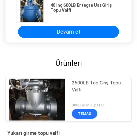
48 inç 600LB Entegre Üst Giriş
Topu Valfi
Devam et
Ürünleri
2500LB Top Giriş Topu
Valfi
300USD MOQ:1 PC
TEMAS
Yukarı girme topu valfi