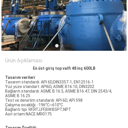
PRIVACY
POLICY
Ürün Açıklaması
En üst giriş top valfi 48 inç 600LB
Tasarım verileri
Tasarım standardı: API 6D,DIN3357-1, EN12516-1
Yüz yüze standart: API6D, ASME B16.10, DIN3202
Bağlantı standardı: ASME B 16.5, ASME B16.47, DIN 2543/4,
ASME B 16.25
Test ve denetim standardı: API 6D, API 598
Çalışma sıcaklığı: -196°C~610°C
Bağlantı tipi: RF,RTJ,FF,BW.BSPT,NPT
Asit ortam:NACE MR0175
Tasarım Özelliği