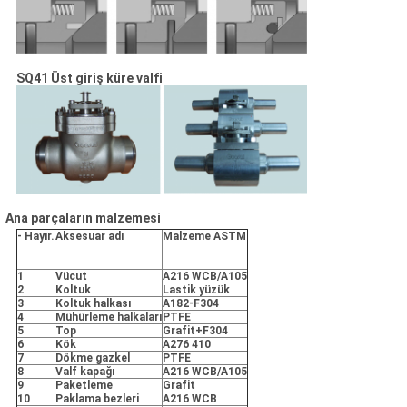
SQ41 Üst giriş küre valfi
Ana parçaların malzemesi
- Hayır.
Aksesuar adı
Malzeme ASTM
1
Vücut
A216 WCB/A105
2
Koltuk
Lastik yüzük
3
Koltuk halkası
A182-F304
4
Mühürleme halkaları
PTFE
5
Top
Grafit+F304
6
Kök
A276 410
7
Dökme gazkel
PTFE
8
Valf kapağı
A216 WCB/A105
9
Paketleme
Grafit
10
Paklama bezleri
A216 WCB