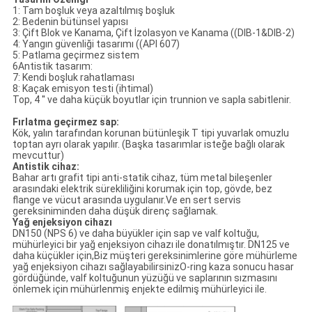
1: Tam boşluk veya azaltılmış boşluk
2: Bedenin bütünsel yapısı
3: Çift Blok ve Kanama, Çift İzolasyon ve Kanama ((DIB-1&DIB-2)
4: Yangın güvenliği tasarımı ((API 607)
5: Patlama geçirmez sistem
6Antistik tasarım:
7: Kendi boşluk rahatlaması
8: Kaçak emisyon testi (ihtimal)
Top, 4 ′′ ve daha küçük boyutlar için trunnion ve sapla sabitlenir.
Fırlatma geçirmez sap:
Kök, yalın tarafından korunan bütünleşik T tipi yuvarlak omuzlu
toptan ayrı olarak yapılır. (Başka tasarımlar isteğe bağlı olarak
mevcuttur)
Antistik cihaz:
Bahar artı grafit tipi anti-statik cihaz, tüm metal bileşenler
arasındaki elektrik sürekliliğini korumak için top, gövde, bez
flange ve vücut arasında uygulanır.Ve en sert servis
gereksiniminden daha düşük direnç sağlamak.
Yağ enjeksiyon cihazı
DN150 (NPS 6) ve daha büyükler için sap ve valf koltuğu,
mühürleyici bir yağ enjeksiyon cihazı ile donatılmıştır. DN125 ve
daha küçükler için,Biz müşteri gereksinimlerine göre mühürleme
yağ enjeksiyon cihazı sağlayabilirsinizO-ring kaza sonucu hasar
gördüğünde, valf koltuğunun yüzüğü ve saplarının sızmasını
önlemek için mühürlenmiş enjekte edilmiş mühürleyici ile.