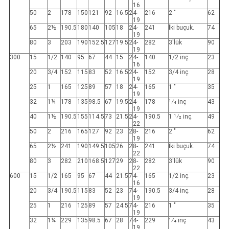
16
50
2
178
150
121
92
16.5
2
4-
216
2 "
62
19
65
2½
190.5
180
140
105
18
2
4-
241
İki buçuk.
74
19
80
3
203
190
152.5
127
19.5
2
4-
282
3'lük
90
19
300
15
1/2
140
95
67
44
15
2
4-
140
1/2 inç.
23
16
20
3/4
152
115
83
52
16.5
2
4-
152
3/4 inç.
28
19
25
1
165
125
89
57
18
2
4-
165
1 "
35
19
32
1¼
178
135
98.5
67
19.5
2
4-
178
1⁄4 inç
43
19
40
1½
190.5
155
114.5
73
21.5
2
4-
190.5
1 1⁄2 inç.
49
22
50
2
216
165
127
92
23
2
8-
216
2 "
62
19
65
2½
241
190
149.5
105
26
2
8-
241
İki buçuk.
74
22
80
3
282
210
168.5
127
29
2
8-
282
3'lük
90
22
600
15
1/2
165
95
67
44
21.5
7
4-
165
1/2 inç.
23
16
20
3/4
190.5
115
83
52
23
7
4-
190.5
3/4 inç.
28
19
25
1
216
125
89
57
24.5
7
4-
216
1 "
35
19
32
1¼
229
135
98.5
67
28
7
4-
229
1⁄4 inç
43
19