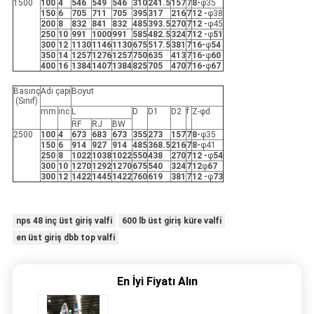
1500
100
4
546
549
546
310
241.5
157
7
8-
φ35
150
6
705
711
705
395
317
216
7
12 -
φ38
200
8
832
841
832
485
393.5
270
7
12 -
φ45
250
10
991
1000
991
585
482.5
324
7
12 -
φ
51
300
12
1130
1146
1130
675
517.5
381
7
16-
φ
54
350
14
1257
1276
1257
750
635
413
7
16-
φ
60
400
16
1384
1407
1384
825
705
470
7
16-
φ
67
Basınç
Adı çapı
Boyut
(Sınıf)
mm
inc
L
D
D1
D2
f
Z-φd
RF
RJ
BW
2500
100
4
673
683
673
355
273
157
7
8-
φ35
150
6
914
927
914
485
368.5
216
7
8-
φ41
250
8
1022
1038
1022
550
438
270
7
12 -
φ
54
300
10
1270
1292
1270
675
540
324
7
12
φ
67
300
12
1422
1445
1422
760
619
381
7
12 -
φ
73
nps 48 inç üst giriş valfi
600 lb üst giriş küre valfi
en üst giriş dbb top valfi
En İyi Fiyatı Alın