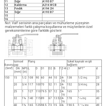
11
Sığır
A193 B7
12
Kaldırma
A216 WCB
13
Fındık
A194 2H
14
Sığır
A193 B7
15
16
Not: Valf serisinin ana parçaları ve mühürleme yüzeyinin
malzemeleri farklı çalışma koşullarına ve müşterilerin özel
gereksinimlerine göre farklılık gösterir.
İsimsel
Flanş
Soket kaynak ve ipli
Basınç
çap
bağlantı
(Sınıf)
DN
NPS
L
D
D1
D2
B
f
Z-Φ
L1
NPT"
d
(mm)
(in)
150
15
1/2
108
90
60
44
10
2
4-
138
1/2 inç.
23
16
20
3/4
117
100
70
52
11
2
4-
152
3/4 inç.
28
16
25
1
127
110
79.5
57
12
2
4-
165
1 "
35
16
32
1¼
140
115
89
67
13.5
2
4-
178
1⁄4 inç
43
16
40
1½
165
125
98.5
73
15
2
4-
190.5
1 1⁄2 inç.
49