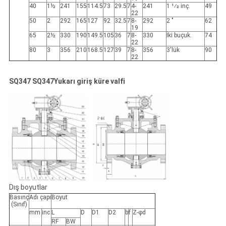
40
1½
241
155
114.5
73
29.5
7
4-
241
1 1⁄2 inç.
49
22
50
2
292
165
127
92
32.5
7
8-
292
2 "
62
19
65
2½
330
190
149.5
105
36
7
8-
330
İki buçuk.
74
22
80
3
356
210
168.5
127
39
7
8-
356
3'lük
90
22
SQ347 SQ347Yukarı giriş küre valfi
Dış boyutlar
Basınç
Adı çapı
Boyut
(Sınıf)
mm
inc
L
D
D1
D2
b
f
Z-φd
RF
BW