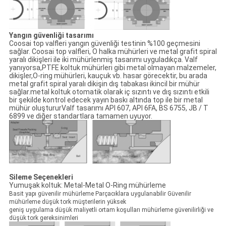
Yangın güvenliği tasarımı
Coosai top valfleri yangın güvenliği testinin %100 geçmesini
sağlar. Coosai top valfleri, O halka mühürleri ve metal grafit spiral
yaralı dikişleri ile iki mühürlenmiş tasarımı uyguladıkça. Valf
yanıyorsa,PTFE koltuk mühürleri gibi metal olmayan malzemeler,
dikişler,O-ring mühürleri, kauçuk vb. hasar görecektir, bu arada
metal grafit spiral yaralı dikişin dış tabakası ikincil bir mühür
sağlar.metal koltuk otomatik olarak iç sızıntı ve dış sızıntı etkili
bir şekilde kontrol edecek yayın baskı altında top ile bir metal
mühür oluştururValf tasarımı API 607, API 6FA, BS 6755, JB / T
6899 ve diğer standartlara tamamen uyuyor.
Sileme Seçenekleri
Yumuşak koltuk: Metal-Metal O-Ring mühürleme
Basit yapı güvenilir mühürleme Parçacıklara uygulanabilir Güvenilir
mühürleme düşük tork müşterilerin yüksek
geniş uygulama düşük maliyetli ortam koşulları mühürleme güvenilirliği ve
düşük tork gereksinimleri