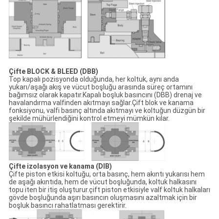
Çifte BLOCK & BLEED (DBB)
Top kapalı pozisyonda olduğunda, her koltuk, aynı anda
yukarı/aşağı akış ve vücut boşluğu arasında süreç ortamını
bağımsız olarak kapatır.Kapalı boşluk basıncını (DBB) drenaj ve
havalandırma valfinden akıtmayı sağlar.Çift blok ve kanama
fonksiyonu, valfi basınç altında akıtmayı ve koltuğun düzgün bir
şekilde mühürlendiğini kontrol etmeyi mümkün kılar.
Çifte izolasyon ve kanama (DIB)
Çifte piston etkisi koltuğu, orta basınç, hem akıntı yukarısı hem
de aşağı akıntıda, hem de vücut boşluğunda, koltuk halkasını
topu iten bir itiş oluşturur.çift piston etkisiyle valf koltuk halkaları
gövde boşluğunda aşırı basıncın oluşmasını azaltmak için bir
boşluk basıncı rahatlatması gerektirir.