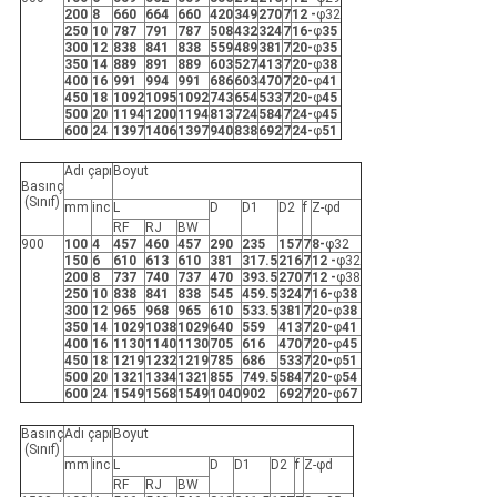
200
8
660
664
660
420
349
270
7
12 -
φ32
250
10
787
791
787
508
432
324
7
16-
φ
35
300
12
838
841
838
559
489
381
7
20-
φ
35
350
14
889
891
889
603
527
413
7
20-
φ
38
400
16
991
994
991
686
603
470
7
20-
φ
41
450
18
1092
1095
1092
743
654
533
7
20-
φ
45
500
20
1194
1200
1194
813
724
584
7
24-
φ
45
600
24
1397
1406
1397
940
838
692
7
24-
φ
51
Adı çapı
Boyut
Basınç
(Sınıf)
mm
inc
L
D
D1
D2
f
Z-φd
RF
RJ
BW
900
100
4
457
460
457
290
235
157
7
8-
φ32
150
6
610
613
610
381
317.5
216
7
12 -
φ32
200
8
737
740
737
470
393.5
270
7
12 -
φ38
250
10
838
841
838
545
459.5
324
7
16-
φ
38
300
12
965
968
965
610
533.5
381
7
20-
φ
38
350
14
1029
1038
1029
640
559
413
7
20-
φ
41
400
16
1130
1140
1130
705
616
470
7
20-
φ
45
450
18
1219
1232
1219
785
686
533
7
20-
φ
51
500
20
1321
1334
1321
855
749.5
584
7
20-
φ
54
600
24
1549
1568
1549
1040
902
692
7
20-
φ
67
Basınç
Adı çapı
Boyut
(Sınıf)
mm
inc
L
D
D1
D2
f
Z-φd
RF
RJ
BW