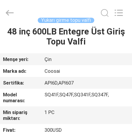
2026
COOSAI
valve
group.
All
Yukarı girme topu valfi
Rights
Reserved.
48 inç 600LB Entegre Üst Giriş
EVDE
Topu Valfi
ÜRÜN
Menşe yeri:
Çin
BIZIM
Marka adı:
Coosai
HAKKIMIZDA
Sertifika:
API6D,API607
Model
SQ41F,SQ47F,SQ341F,SQ347F,
FABRIKA
numarası:
TURU
Min sipariş
1 PC
miktarı:
KALITE
Fiyat:
300USD