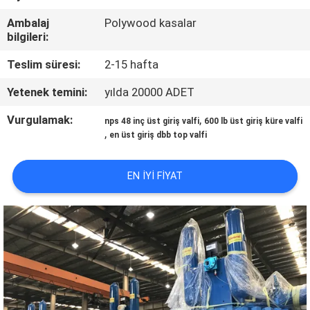
KONTROLÜ
Ambalaj
Polywood kasalar
bilgileri:
BIZIMLE
Teslim süresi:
2-15 hafta
İLETIŞIM
Yetenek temini:
yılda 20000 ADET
HABERLER
Vurgulamak:
,
nps 48 inç üst giriş valfi
600 lb üst giriş küre valfi
,
en üst giriş dbb top valfi
BIR
EN IYI FIYAT
İNDIRIM
İSTE
SITE
HARITASI