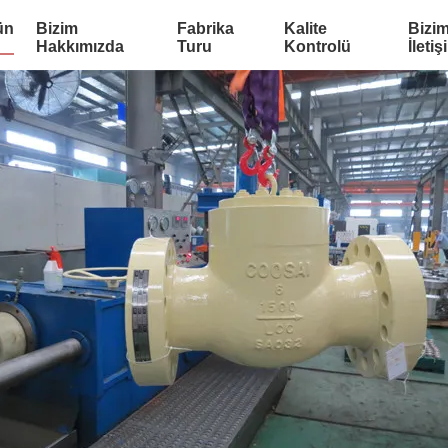
ün
Bizim
Fabrika
Kalite
Bizim
Hakkımızda
Turu
Kontrolü
İletiş