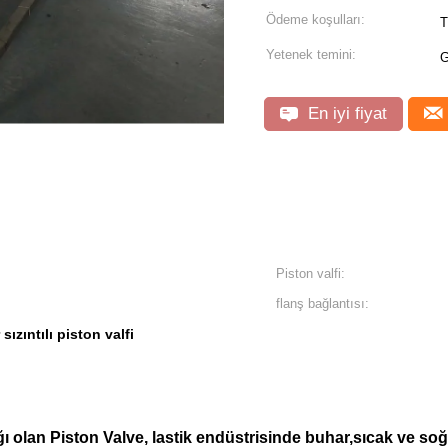
Ödeme koşulları:
T
Yetenek temini:
G
En iyi fiyat
Piston valfi:
flanş bağlantısı:
r sızıntılı piston valfi
ğı olan Piston Valve, lastik endüstrisinde buhar,sıcak ve soğu