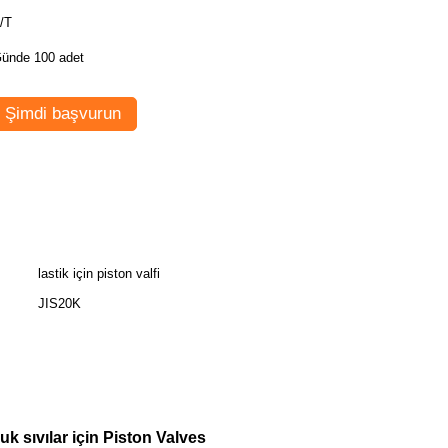
/T
ünde 100 adet
Şimdi başvurun
lastik için piston valfi
JIS20K
k sıvılar için Piston Valves