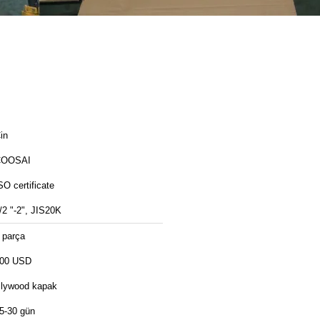
in
COOSAI
SO certificate
/2 "-2", JIS20K
 parça
00 USD
lywood kapak
5-30 gün