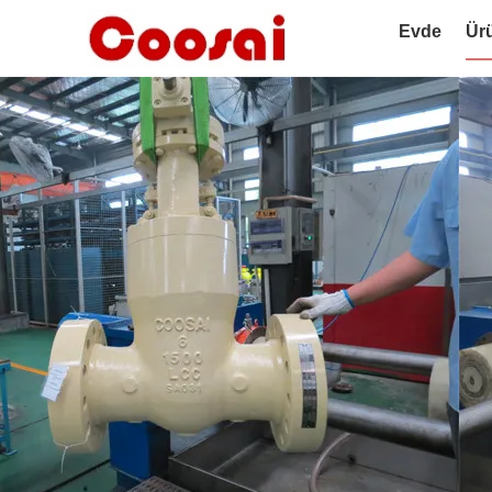
Evde
Ür