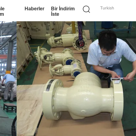
Turkish
le
Haberler
Bir İndirim
im
İste