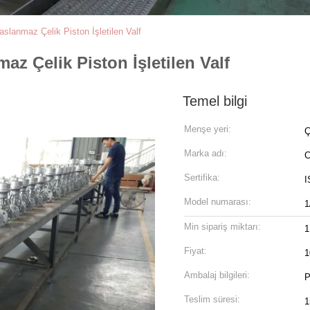
slanmaz Çelik Piston İşletilen Valf
az Çelik Piston İşletilen Valf
Temel bilgi
Menşe yeri:
Ç
Marka adı:
Sertifika:
I
Model numarası:
1
Min sipariş miktarı:
1
Fiyat:
1
Ambalaj bilgileri:
P
Teslim süresi:
1