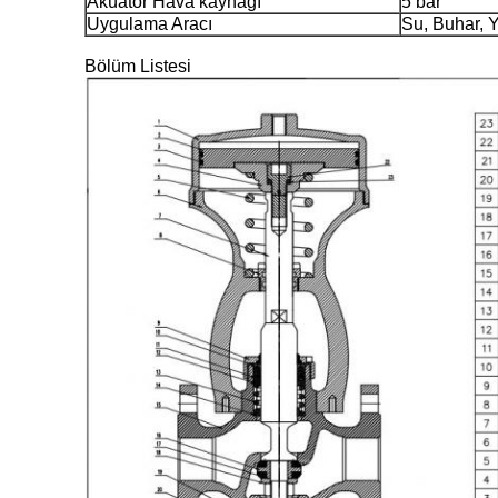
Aküatör Hava kaynağı
5 bar
Uygulama Aracı
Su, Buhar, 
Bölüm Listesi