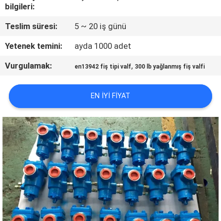
KONTROLÜ
bilgileri:
Teslim süresi:
5 ~ 20 iş günü
BIZIMLE
Yetenek temini:
ayda 1000 adet
İLETIŞIM
Vurgulamak:
,
en13942 fiş tipi valf
300 lb yağlanmış fiş valfi
HABERLER
EN IYI FIYAT
BIR
İNDIRIM
İSTE
SITE
HARITASI