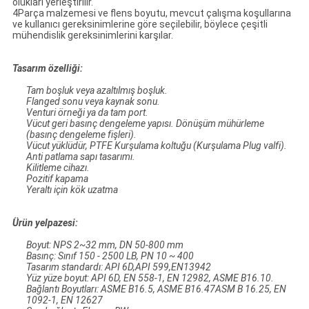
olukları yerleştirilir.
4Parça malzemesi ve flens boyutu, mevcut çalışma koşullarına
ve kullanıcı gereksinimlerine göre seçilebilir, böylece çeşitli
mühendislik gereksinimlerini karşılar.
Tasarım özelliği:
Tam boşluk veya azaltılmış boşluk.
Flanged sonu veya kaynak sonu.
Venturi örneği ya da tam port.
Vücut geri basınç dengeleme yapısı. Dönüşüm mühürleme
(basınç dengeleme fişleri).
Vücut yüklüdür, PTFE Kurşulama koltuğu (Kurşulama Plug valfi).
Anti patlama sapı tasarımı.
Kilitleme cihazı.
Pozitif kapama
Yeraltı için kök uzatma
Ürün yelpazesi:
Boyut: NPS 2~32 mm, DN 50-800 mm
Basınç: Sınıf 150 - 2500 LB, PN 10 ~ 400
Tasarım standardı: API 6D,API 599,EN13942
Yüz yüze boyut: API 6D, EN 558-1, EN 12982, ASME B16.10.
Bağlantı Boyutları: ASME B16.5, ASME B16.47ASM B 16.25, EN
1092-1, EN 12627