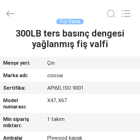
2026
COOSAI
valve
group.
All
Fiş Vana
Rights
Reserved.
300LB ters basınç dengesi
EVDE
yağlanmış fiş valfi
ÜRÜN
Menşe yeri:
Çin
BIZIM
Marka adı:
coosai
HAKKIMIZDA
Sertifika:
API6D, ISO 9001
Model
X47, X67
FABRIKA
numarası:
TURU
Min sipariş
1 takım
miktarı:
KALITE
Ambalaj
Plywood kapak