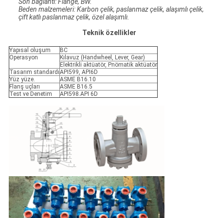
Son bağlantı: Flange, BW.
Beden malzemeleri: Karbon çelik, paslanmaz çelik, alaşımlı çelik,
çift katlı paslanmaz çelik, özel alaşımlı.
Teknik özellikler
Yapısal oluşum
BC
Operasyon
Kılavuz (Handwheel, Lever, Gear)
Elektrikli aktüatör, Pnömatik aktüatör
Tasarım standardı
API599, API6D
Yüz yüze.
ASME B16.10
Flanş uçları
ASME B16.5
Test ve Denetim
API598.API 6D