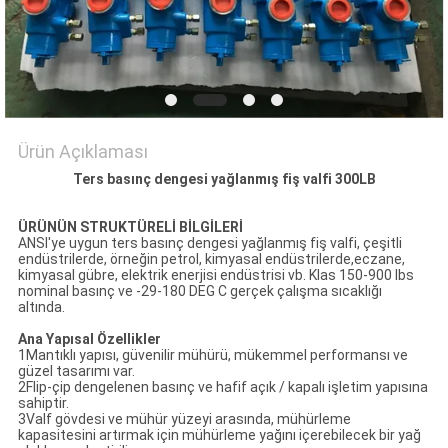
PRIVACY
POLICY
Ürün Açıklaması
Ters basınç dengesi yağlanmış fiş valfi 300LB
ÜRÜNÜN STRUKTÜRELİ BİLGİLERİ
ANSI'ye uygun ters basınç dengesi yağlanmış fiş valfi, çeşitli
endüstrilerde, örneğin petrol, kimyasal endüstrilerde,eczane,
kimyasal gübre, elektrik enerjisi endüstrisi vb. Klas 150-900 lbs
nominal basınç ve -29-180 DEG C gerçek çalışma sıcaklığı
altında.
Ana Yapısal Özellikler
1Mantıklı yapısı, güvenilir mühürü, mükemmel performansı ve
güzel tasarımı var.
2Flip-çip dengelenen basınç ve hafif açık / kapalı işletim yapısına
sahiptir.
3Valf gövdesi ve mühür yüzeyi arasında, mühürleme
kapasitesini artırmak için mühürleme yağını içerebilecek bir yağ