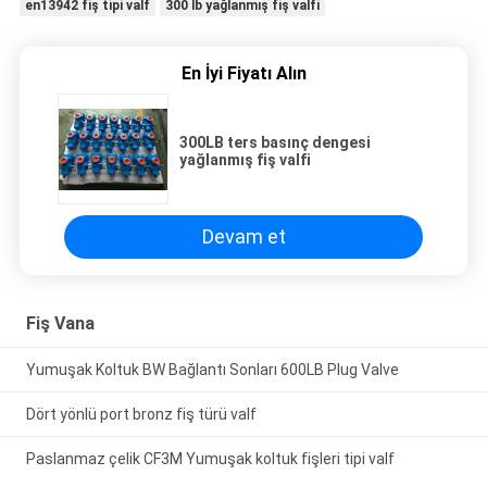
en13942 fiş tipi valf
300 lb yağlanmış fiş valfi
En İyi Fiyatı Alın
300LB ters basınç dengesi
yağlanmış fiş valfi
Devam et
Fiş Vana
Yumuşak Koltuk BW Bağlantı Sonları 600LB Plug Valve
Dört yönlü port bronz fiş türü valf
Paslanmaz çelik CF3M Yumuşak koltuk fişleri tipi valf