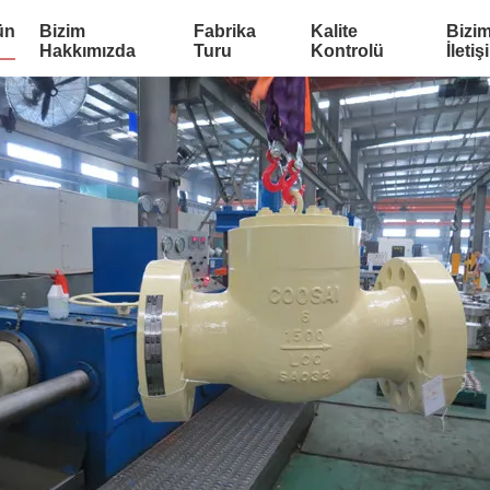
ün
Bizim
Fabrika
Kalite
Bizim
Hakkımızda
Turu
Kontrolü
İletiş