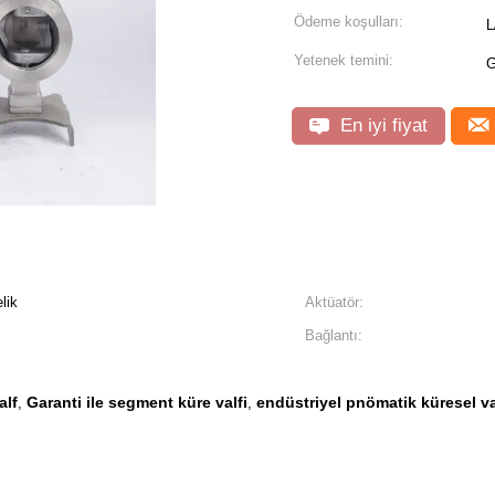
Ödeme koşulları:
L
Yetenek temini:
G
En iyi fiyat
lik
Aktüatör:
Bağlantı:
alf
Garanti ile segment küre valfi
endüstriyel pnömatik küresel v
,
,