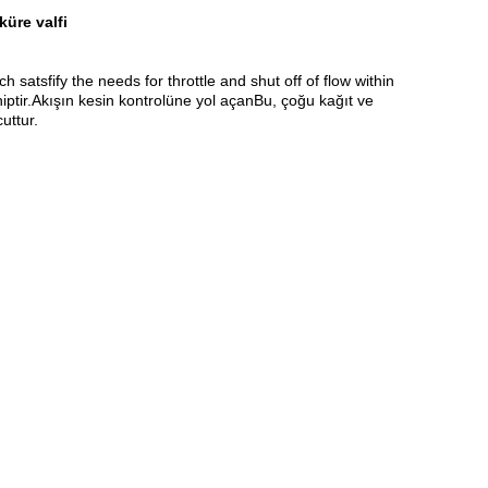
küre valfi
satsfify the needs for throttle and shut off of flow within
ptir.Akışın kesin kontrolüne yol açanBu, çoğu kağıt ve
uttur.