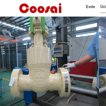
Evde
Ür