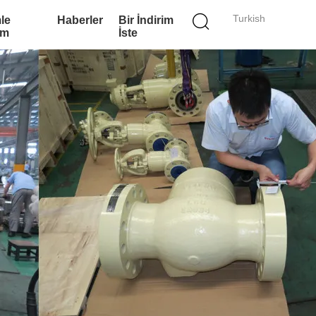
Turkish
le
Haberler
Bir İndirim
im
İste