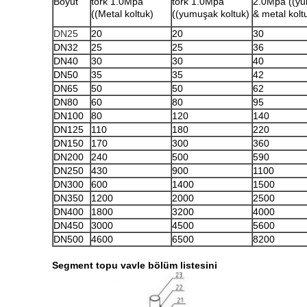
Boyut
tork 1.0Mpa
tork 1.0Mpa
2.0Mpa ((y
((Metal koltuk)
((yumuşak koltuk)
& metal kolt
DN25
20
20
30
DN32
25
25
36
DN40
30
30
40
DN50
35
35
42
DN65
50
50
62
DN80
60
80
95
DN100
80
120
140
DN125
110
180
220
DN150
170
300
360
DN200
240
500
590
DN250
430
900
1100
DN300
600
1400
1500
DN350
1200
2000
2500
DN400
1800
3200
4000
DN450
3000
4500
5600
DN500
4600
6500
8200
Segment topu vavle bölüm listesini