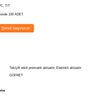
/C, T/T
ünde 100 ADET
Şimdi başvurun
Tek/çift etkili pnömatik aktüatör, Elektrikli aktüatör
GOFRET
ana