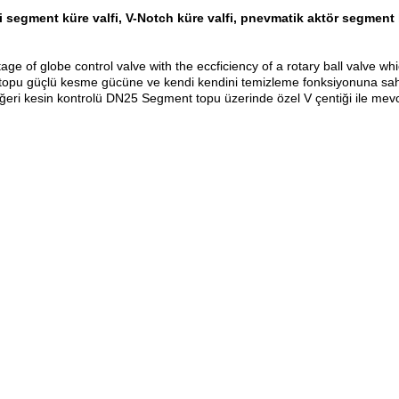
i segment küre valfi, V-Notch küre valfi, pnevmatik aktör segment 
of globe control valve with the eccficiency of a rotary ball valve which 
 topu güçlü kesme gücüne ve kendi kendini temizleme fonksiyonuna sahi
eğeri kesin kontrolü DN25 Segment topu üzerinde özel V çentiği ile mevc