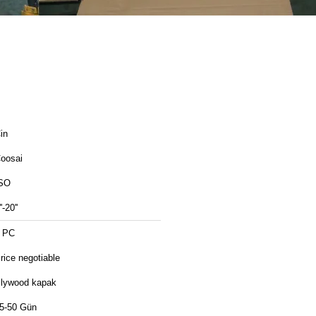
in
oosai
SO
''-20''
 PC
rice negotiable
lywood kapak
5-50 Gün