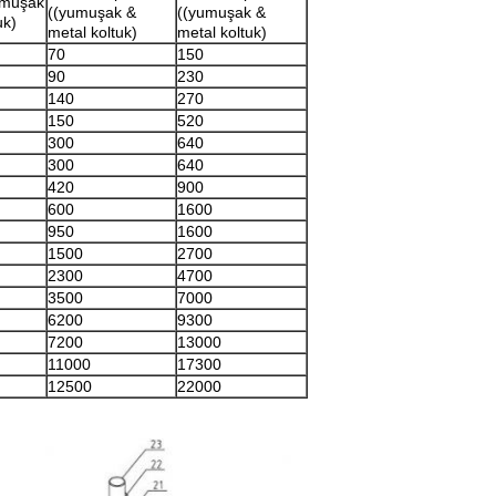
umuşak
((yumuşak &
((yumuşak &
uk)
metal koltuk)
metal koltuk)
70
150
90
230
140
270
150
520
300
640
300
640
420
900
600
1600
950
1600
1500
2700
2300
4700
3500
7000
6200
9300
7200
13000
11000
17300
12500
22000