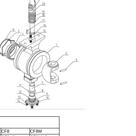
CF8
CF8M