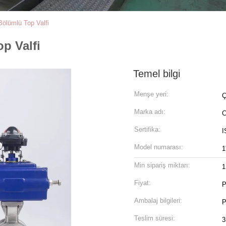
ölümlü Top Valfi
p Valfi
Temel bilgi
Menşe yeri:
Ç
Marka adı:
C
Sertifika:
I
Model numarası:
1
Min sipariş miktarı:
1
Fiyat:
P
Ambalaj bilgileri:
P
Teslim süresi:
3