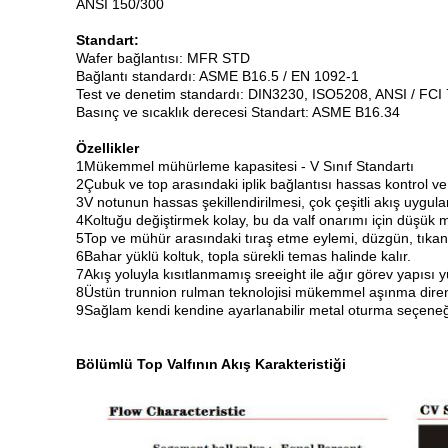
ANSI 150/300
Standart:
Wafer bağlantısı: MFR STD
Bağlantı standardı: ASME B16.5 / EN 1092-1
Test ve denetim standardı: DIN3230, ISO5208, ANSI / FCI 
Basınç ve sıcaklık derecesi Standart: ASME B16.34
Özellikler
1Mükemmel mühürleme kapasitesi - V Sınıf Standartı
2Çubuk ve top arasındaki iplik bağlantısı hassas kontrol ve
3V notunun hassas şekillendirilmesi, çok çeşitli akış uygula
4Koltuğu değiştirmek kolay, bu da valf onarımı için düşük m
5Top ve mühür arasındaki tıraş etme eylemi, düzgün, tıkanma
6Bahar yüklü koltuk, topla sürekli temas halinde kalır.
7Akış yoluyla kısıtlanmamış sreeight ile ağır görev yapısı y
8Üstün trunnion rulman teknolojisi mükemmel aşınma direnci
9Sağlam kendi kendine ayarlanabilir metal oturma seçeneği,
Bölümlü Top Valfının Akış Karakteristiği