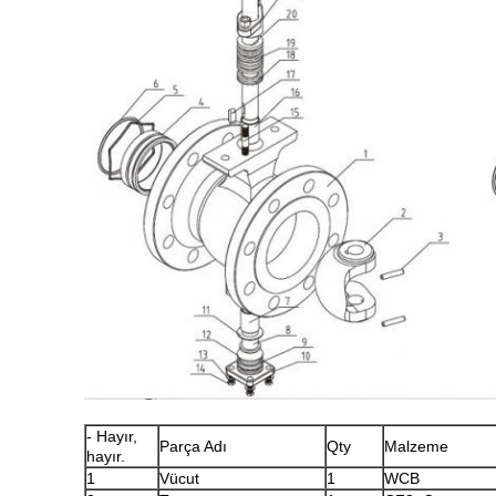
- Hayır,
Parça Adı
Qty
Malzeme
hayır.
1
Vücut
1
WCB