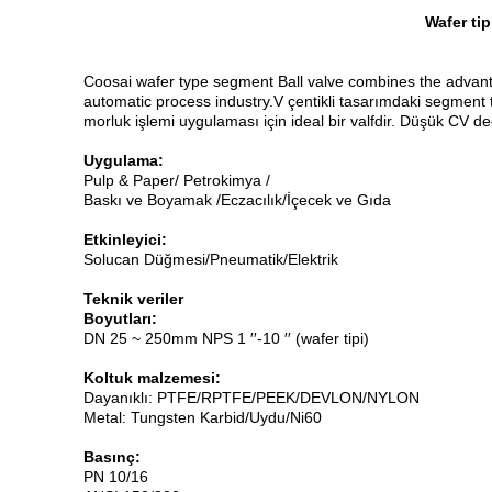
Wafer tip
Coosai wafer type segment Ball valve combines the advantage 
automatic process industry.V çentikli tasarımdaki segment
morluk işlemi uygulaması için ideal bir valfdir. Düşük CV d
Uygulama:
Pulp & Paper/ Petrokimya /
Baskı ve Boyamak /Eczacılık/İçecek ve Gıda
Etkinleyici:
Solucan Düğmesi/Pneumatik/Elektrik
Teknik veriler
Boyutları:
DN 25 ~ 250mm NPS 1 ′′-10 ′′ (wafer tipi)
Koltuk malzemesi:
Dayanıklı: PTFE/RPTFE/PEEK/DEVLON/NYLON
Metal: Tungsten Karbid/Uydu/Ni60
Basınç:
PN 10/16