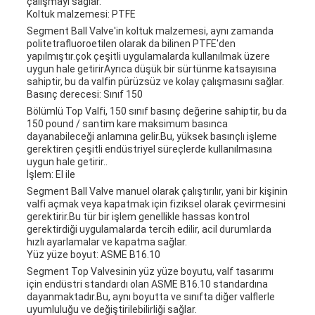
çalışmayı sağlar.
Koltuk malzemesi: PTFE
Segment Ball Valve'in koltuk malzemesi, aynı zamanda
politetrafluoroetilen olarak da bilinen PTFE'den
yapılmıştır.çok çeşitli uygulamalarda kullanılmak üzere
uygun hale getirirAyrıca düşük bir sürtünme katsayısına
sahiptir, bu da valfin pürüzsüz ve kolay çalışmasını sağlar.
Basınç derecesi: Sınıf 150
Bölümlü Top Valfi, 150 sınıf basınç değerine sahiptir, bu da
150 pound / santim kare maksimum basınca
dayanabileceği anlamına gelir.Bu, yüksek basınçlı işleme
gerektiren çeşitli endüstriyel süreçlerde kullanılmasına
uygun hale getirir..
İşlem: El ile
Segment Ball Valve manuel olarak çalıştırılır, yani bir kişinin
valfi açmak veya kapatmak için fiziksel olarak çevirmesini
gerektirir.Bu tür bir işlem genellikle hassas kontrol
gerektirdiği uygulamalarda tercih edilir, acil durumlarda
hızlı ayarlamalar ve kapatma sağlar.
Yüz yüze boyut: ASME B16.10
Segment Top Valvesinin yüz yüze boyutu, valf tasarımı
için endüstri standardı olan ASME B16.10 standardına
dayanmaktadır.Bu, aynı boyutta ve sınıfta diğer valflerle
uyumluluğu ve değiştirilebilirliği sağlar.