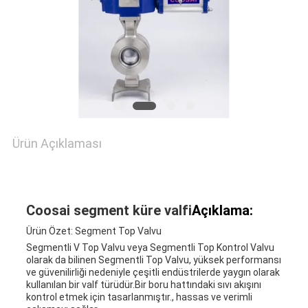
SITE
HARITASI
PRIVACY
POLICY
Ürün Açıklaması
Coosai segment küre valfi
Açıklama:
Ürün Özet: Segment Top Valvu
Segmentli V Top Valvu veya Segmentli Top Kontrol Valvu
olarak da bilinen Segmentli Top Valvu, yüksek performansı
ve güvenilirliği nedeniyle çeşitli endüstrilerde yaygın olarak
kullanılan bir valf türüdür.Bir boru hattındaki sıvı akışını
kontrol etmek için tasarlanmıştır., hassas ve verimli