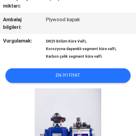
miktarı:
KALITE
Ambalaj
Plywood kapak
KONTROLÜ
bilgileri:
Vurgulamak:
,
DN25 Bölüm Küre Valfı
BIZIMLE
,
Korozyona dayanıklı segment küre valfi
Karbon çelik segment küre valfi
İLETIŞIM
EN IYI FIYAT
HABERLER
BIR
İNDIRIM
İSTE