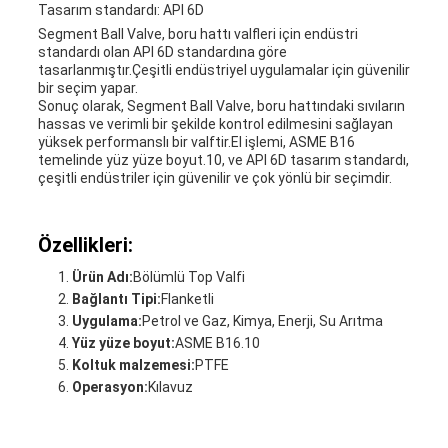
Tasarım standardı: API 6D
Segment Ball Valve, boru hattı valfleri için endüstri
standardı olan API 6D standardına göre
tasarlanmıştır.Çeşitli endüstriyel uygulamalar için güvenilir
bir seçim yapar.
Sonuç olarak, Segment Ball Valve, boru hattındaki sıvıların
hassas ve verimli bir şekilde kontrol edilmesini sağlayan
yüksek performanslı bir valftir.El işlemi, ASME B16
temelinde yüz yüze boyut.10, ve API 6D tasarım standardı,
çeşitli endüstriler için güvenilir ve çok yönlü bir seçimdir.
Özellikleri:
Ürün Adı:
Bölümlü Top Valfi
Bağlantı Tipi:
Flanketli
Uygulama:
Petrol ve Gaz, Kimya, Enerji, Su Arıtma
Yüz yüze boyut:
ASME B16.10
Koltuk malzemesi:
PTFE
Operasyon:
Kılavuz