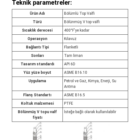
Teknik parametreler:
Ürün Adı
Bölümlü Top Valfi
Türü
Bölünmüş V top valfi
Sıcaklık derecesi
400°F'ye kadar
Operasyon
Kılavuz
Bağlantı Tipi
Flanketli
Sonları
Tam liman
Tasarım standardı
API 6D
Yüz yüze boyut
ASME B16.10
Uygulama
Petrol ve Gaz, Kimya, Enerji, Su
Arıtma
Flanş Standartı
ASME B16.5
Koltuk malzemesi
PTFE
Bölünmüş V topu valf
İsteğe bağlı olarak kullanılabilir
fiyatı