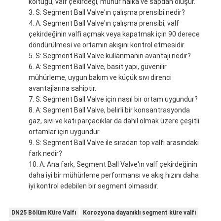
koltuğu, valf çekirdeği, mühür halka ve sapdan oluşur.
S: Segment Ball Valve'ın çalışma prensibi nedir?
A: Segment Ball Valve'ın çalışma prensibi, valf
çekirdeğinin valfi açmak veya kapatmak için 90 derece
döndürülmesi ve ortamın akışını kontrol etmesidir.
S: Segment Ball Valve kullanmanın avantajı nedir?
A: Segment Ball Valve, basit yapı, güvenilir
mühürleme, uygun bakım ve küçük sıvı direnci
avantajlarına sahiptir.
S: Segment Ball Valve için nasıl bir ortam uygundur?
A: Segment Ball Valve, belirli bir konsantrasyonda
gaz, sıvı ve katı parçacıklar da dahil olmak üzere çeşitli
ortamlar için uygundur.
S: Segment Ball Valve ile sıradan top valfi arasındaki
fark nedir?
A: Ana fark, Segment Ball Valve'ın valf çekirdeğinin
daha iyi bir mühürleme performansı ve akış hızını daha
iyi kontrol edebilen bir segment olmasıdır.
DN25 Bölüm Küre Valfı
Korozyona dayanıklı segment küre valfi