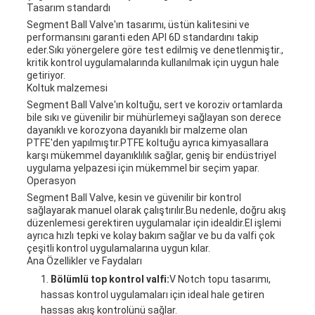
Tasarım standardı
Segment Ball Valve'ın tasarımı, üstün kalitesini ve
performansını garanti eden API 6D standardını takip
eder.Sıkı yönergelere göre test edilmiş ve denetlenmiştir.,
kritik kontrol uygulamalarında kullanılmak için uygun hale
getiriyor.
Koltuk malzemesi
Segment Ball Valve'ın koltuğu, sert ve koroziv ortamlarda
bile sıkı ve güvenilir bir mühürlemeyi sağlayan son derece
dayanıklı ve korozyona dayanıklı bir malzeme olan
PTFE'den yapılmıştır.PTFE koltuğu ayrıca kimyasallara
karşı mükemmel dayanıklılık sağlar, geniş bir endüstriyel
uygulama yelpazesi için mükemmel bir seçim yapar.
Operasyon
Segment Ball Valve, kesin ve güvenilir bir kontrol
sağlayarak manuel olarak çalıştırılır.Bu nedenle, doğru akış
düzenlemesi gerektiren uygulamalar için idealdir.El işlemi
ayrıca hızlı tepki ve kolay bakım sağlar ve bu da valfi çok
çeşitli kontrol uygulamalarına uygun kılar.
Ana Özellikler ve Faydaları
Bölümlü top kontrol valfi:
V Notch topu tasarımı,
hassas kontrol uygulamaları için ideal hale getiren
hassas akış kontrolünü sağlar.