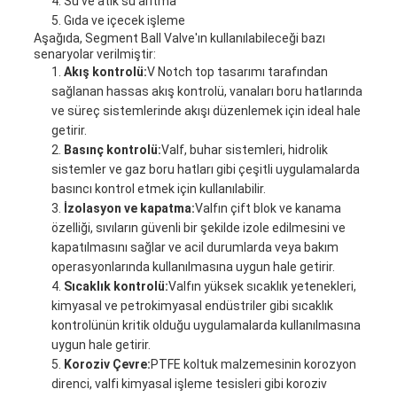
Su ve atık su arıtma
Gıda ve içecek işleme
Aşağıda, Segment Ball Valve'ın kullanılabileceği bazı
senaryolar verilmiştir:
Akış kontrolü:
V Notch top tasarımı tarafından
sağlanan hassas akış kontrolü, vanaları boru hatlarında
ve süreç sistemlerinde akışı düzenlemek için ideal hale
getirir.
Basınç kontrolü:
Valf, buhar sistemleri, hidrolik
sistemler ve gaz boru hatları gibi çeşitli uygulamalarda
basıncı kontrol etmek için kullanılabilir.
İzolasyon ve kapatma:
Valfın çift blok ve kanama
özelliği, sıvıların güvenli bir şekilde izole edilmesini ve
kapatılmasını sağlar ve acil durumlarda veya bakım
operasyonlarında kullanılmasına uygun hale getirir.
Sıcaklık kontrolü:
Valfın yüksek sıcaklık yetenekleri,
kimyasal ve petrokimyasal endüstriler gibi sıcaklık
kontrolünün kritik olduğu uygulamalarda kullanılmasına
uygun hale getirir.
Koroziv Çevre:
PTFE koltuk malzemesinin korozyon
direnci, valfi kimyasal işleme tesisleri gibi koroziv