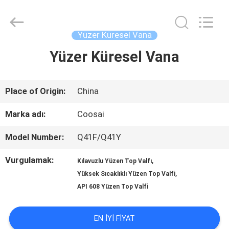
2026
COOSAI
valve
group.
Yüzer Küresel Vana
All
Rights
Yüzer Küresel Vana
EVDE
Reserved.
ÜRÜN
Place of Origin:
China
Marka adı:
Coosai
BIZIM
Model Number:
Q41F/Q41Y
HAKKIMIZDA
Vurgulamak:
,
Kılavuzlu Yüzen Top Valfı
,
Yüksek Sıcaklıklı Yüzen Top Valfi
FABRIKA
API 608 Yüzen Top Valfi
TURU
EN IYI FIYAT