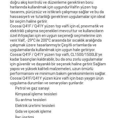
doğru akış kontrolü ve düzenleme gerektiren boru
hatlarında kullanılmak için uygundurValfın yüzen top
tasarımı, pürüzsüz ve istikrarlı çalışmayı sağlar ve bu da
hassasiyeti ve tutarlılığı gerektiren uygulamalar için ideal
bir seçim haline getirir.
Coosai Q41F / Q41Y yüzen top valfi için el, pnevmatik ve
elektrikli çalışma seçenekleri mevcuttur ve kullanıcıların
özel ihtiyaçları için en uygun seçeneği seçmelerine izin
verir.Valf, -29°C ile 200°C arasında bir sıcaklık aralığında
çalışmak üzere tasarlanmıştır.Çeşitli ortamlarda ve
uygulamalarda kullanılmak için uygun hale getiriyor.
Coosai Q41F / Q41Y yüzen top valfi, CL1500/1500LB'ye
kadar basınçları kaldırabilir, bu da onu zorlu uygulamalar
için güvenilir ve dayanıklı bir seçenek haline getirir.Sağlam
yapısı ve yüksek kaliteli malzemeleri, uzun ömürlü
performansını ve minimum bakım gereksinimlerini sağlar.
Coosai Q41F/Q41Y yüzen küre valfi için bazı yaygın ürün
uygulama durumları ve senaryoları şunlardır:
Petrol ve gaz sanayi
Kimyasal işleme tesisleri
Su arıtma tesisleri
Elektrik üretimi tesisleri
Gıda ve içecek işleme
İlaç üretimi