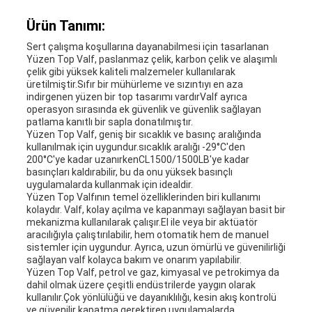
Ürün Tanımı:
SITEMAP
Sert çalışma koşullarına dayanabilmesi için tasarlanan
Yüzen Top Valf, paslanmaz çelik, karbon çelik ve alaşımlı
çelik gibi yüksek kaliteli malzemeler kullanılarak
PRIVACY
üretilmiştir.Sıfır bir mühürleme ve sızıntıyı en aza
indirgenen yüzen bir top tasarımı vardırValf ayrıca
operasyon sırasında ek güvenlik ve güvenlik sağlayan
POLICY
patlama kanıtlı bir sapla donatılmıştır.
Yüzen Top Valf, geniş bir sıcaklık ve basınç aralığında
kullanılmak için uygundur.sıcaklık aralığı -29°C'den
200°C'ye kadar uzanırkenCL1500/1500LB'ye kadar
basınçları kaldırabilir, bu da onu yüksek basınçlı
uygulamalarda kullanmak için idealdir.
Yüzen Top Valfının temel özelliklerinden biri kullanımı
kolaydır. Valf, kolay açılma ve kapanmayı sağlayan basit bir
mekanizma kullanılarak çalışır.El ile veya bir aktüatör
aracılığıyla çalıştırılabilir, hem otomatik hem de manuel
sistemler için uygundur. Ayrıca, uzun ömürlü ve güvenilirliği
sağlayan valf kolayca bakım ve onarım yapılabilir.
Yüzen Top Valf, petrol ve gaz, kimyasal ve petrokimya da
dahil olmak üzere çeşitli endüstrilerde yaygın olarak
kullanılır.Çok yönlülüğü ve dayanıklılığı, kesin akış kontrolü
ve güvenilir kapatma gerektiren uygulamalarda