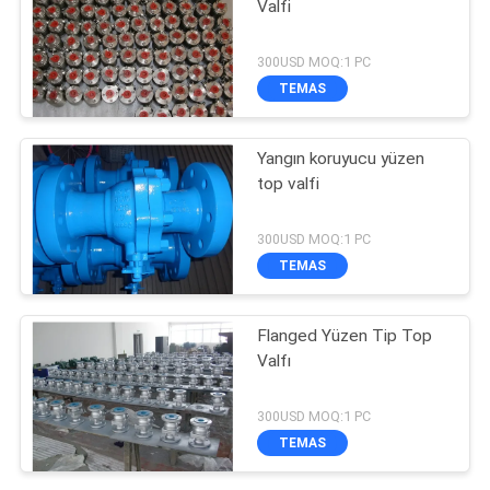
Valfi
300USD MOQ:1 PC
TEMAS
Yangın koruyucu yüzen
top valfi
300USD MOQ:1 PC
TEMAS
Flanged Yüzen Tip Top
Valfı
300USD MOQ:1 PC
TEMAS