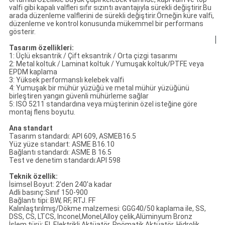
valfi gibi kapalı valfleri sıfır sızıntı avantajıyla sürekli değiştirir.Bu
arada düzenleme valflerini de sürekli değiştirir.Örneğin küre valfi,
düzenleme ve kontrol konusunda mükemmel bir performans
gösterir.
Tasarım özellikleri:
1: Üçlü eksantrik / Çift eksantrik / Orta çizgi tasarımı
2: Metal koltuk / Laminat koltuk / Yumuşak koltuk/PTFE veya
EPDM kaplama
3: Yüksek performanslı kelebek valfi
4: Yumuşak bir mühür yüzüğü ve metal mühür yüzüğünü
birleştiren yangın güvenli mühürleme sağlar
5: ISO 5211 standardına veya müşterinin özel isteğine göre
montaj flens boyutu.
Ana standart
Tasarım standardı: API 609, ASMEB16.5
Yüz yüze standart: ASME B16.10
Bağlantı standardı: ASME B 16.5
Test ve denetim standardı:API 598
Teknik özellik:
İsimsel Boyut: 2'den 240'a kadar
Adli basınç:Sınıf 150-900
Bağlantı tipi: BW, RF, RTJ. FF
Kalınlaştırılmış/Dökme malzemesi: GGG40/50 kaplama ile, SS,
DSS, CS, LTCS, Inconel,Monel,Alloy çelik,Alüminyum Bronz
İşlem türü: El, Elektrikli Aktüatör, Pnömatik Aktüatör, Hidrolik