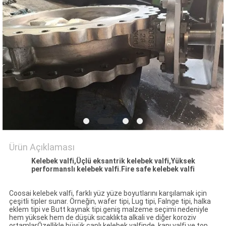
PRIVACY
POLICY
Ürün Açıklaması
Kelebek valfi,Üçlü eksantrik kelebek valfi,Yüksek
performanslı kelebek valfi.Fire safe kelebek valfi
Coosai kelebek valfi, farklı yüz yüze boyutlarını karşılamak için
çeşitli tipler sunar. Örneğin, wafer tipi, Lug tipi, Falnge tipi, halka
eklem tipi ve Butt kaynak tipi.geniş malzeme seçimi nedeniyle
hem yüksek hem de düşük sıcaklıkta alkali ve diğer koroziv
ortamlarÖzellikle büyük çaplı kelebek valfinde, kapı valfi ve top