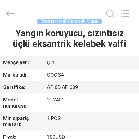
2026
COOSAI
valve
group.
All
Endüstriyel Kelebek Vana
Rights
Reserved.
Yangın koruyucu, sızıntısız
EVDE
üçlü eksantrik kelebek valfi
ÜRÜN
Menşe yeri:
Çin
BIZIM
Marka adı:
COOSAI
HAKKIMIZDA
Sertifika:
API6D.API609
Model
2"-240"
FABRIKA
numarası:
TURU
Min sipariş
1 PCS
miktarı:
KALITE
Fiyat:
100USD