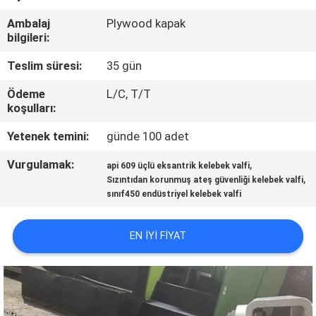
KONTROLÜ
Ambalaj
Plywood kapak
bilgileri:
BIZIMLE
Teslim süresi:
35 gün
İLETIŞIM
Ödeme
L/C, T/T
koşulları:
HABERLER
Yetenek temini:
günde 100 adet
Vurgulamak:
,
BIR
api 609 üçlü eksantrik kelebek valfi
,
Sızıntıdan korunmuş ateş güvenliği kelebek valfi
İNDIRIM
sınıf450 endüstriyel kelebek valfi
İSTE
EN IYI FIYAT
SITE
HARITASI