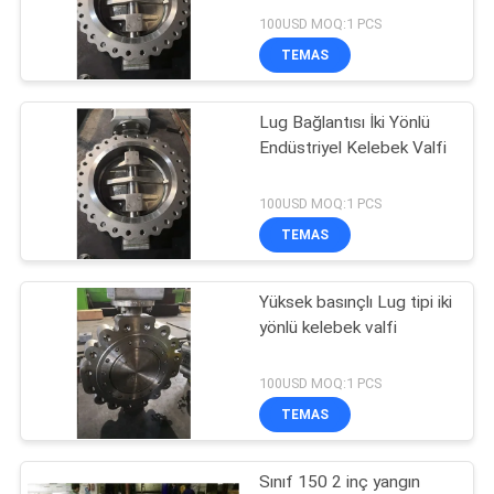
PRIVACY
100USD MOQ:1 PCS
POLICY
TEMAS
Lug Bağlantısı İki Yönlü
Endüstriyel Kelebek Valfi
100USD MOQ:1 PCS
TEMAS
Yüksek basınçlı Lug tipi iki
yönlü kelebek valfi
100USD MOQ:1 PCS
TEMAS
Sınıf 150 2 inç yangın