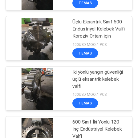
KONTROLÜ
TEMAS
Üçlü Eksantrik Sınıf 600
BIZIMLE
Endüstriyel Kelebek Valfi
İLETIŞIM
Koroziv Ortam için
100USD MOQ:1 PCS
HABERLER
TEMAS
BIR
İki yönlü yangın güvenliği
üçlü eksantrik kelebek
İNDIRIM
valfi
İSTE
100USD MOQ:1 PCS
TEMAS
SITE
600 Sınıf İki Yönlü 120
HARITASI
Inç Endüstriyel Kelebek
Valfi