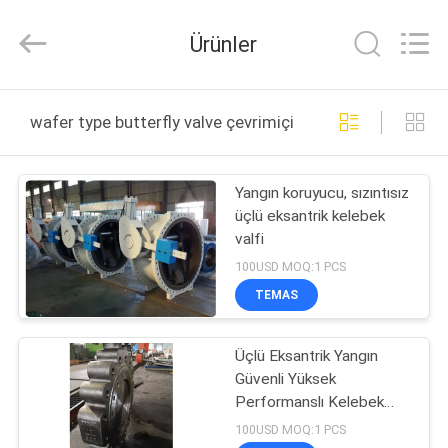
2025
COOSAI
valve
Ürünler
group.
All
Rights
Reserved.
EVDE
wafer type butterfly valve çevrimiçi üretim
ÜRÜN
Yangın koruyucu, sızıntısız
üçlü eksantrik kelebek
BIZIM
valfi
HAKKIMIZDA
100USD MOQ:1 PCS
TEMAS
FABRIKA
Üçlü Eksantrik Yangın
TURU
Güvenli Yüksek
Performanslı Kelebek
KALITE
Valfi
100USD MOQ:1 PCS