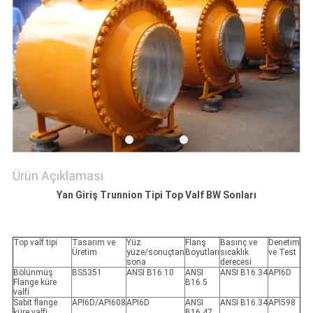
PRIVACY
POLICY
Ürün Açıklaması
Yan Giriş Trunnion Tipi Top Valf BW Sonları
Top valf tipi
Tasarım ve
Yüz
Flanş
Basınç ve
Denetim
Üretim
yüze/sonuçtan
Boyutları
sıcaklık
ve Test
sona
derecesi
Bölünmüş
BS5351
ANSI B16.10
ANSI
ANSI B16.34
API6D
Flange küre
B16.5
valfi
Sabit flange
API6D/API608
API6D
ANSI
ANSI B16.34
API598
küre valfi
B16.47