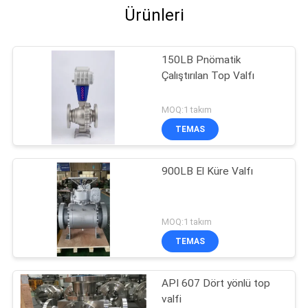
Ürünleri
150LB Pnömatik
Çalıştırılan Top Valfı
MOQ:1 takım
TEMAS
900LB El Küre Valfı
MOQ:1 takım
TEMAS
API 607 Dört yönlü top
valfi