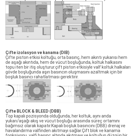
Çifte izolasyon ve kanama (DIB)
Çifte piston etkisi koltuğu, orta basınç, hem akıntı yukarısı hem
de aşağı akıntıda, hem de vücut boşluğunda, koltuk halkasını
topu iten bir itiş oluşturur.çift piston etkisiyle valf koltuk halkaları
gövde boşluğunda aşırı basıncın oluşmasını azaltmak için bir
boşluk basıncı rahatlatması gerektirir.
Çifte BLOCK & BLEED (DBB)
Top kapalı pozisyonda olduğunda, her koltuk, aynı anda
yukarı/aşağı akış ve vücut boşluğu arasında süreç ortamını
bağımsız olarak kapatır.Kapalı boşluk basıncını (DBB) drenaj ve
havalandırma valfinden akıtmayı sağlar.Çift blok ve kanama
fonksiyonu, valfi basınç altında akıtmayı ve koltuğun düzgün bir