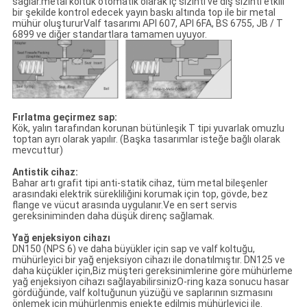
sağlar.metal koltuk otomatik olarak iç sızıntı ve dış sızıntı etkili
bir şekilde kontrol edecek yayın baskı altında top ile bir metal
mühür oluştururValf tasarımı API 607, API 6FA, BS 6755, JB / T
6899 ve diğer standartlara tamamen uyuyor.
Fırlatma geçirmez sap:
Kök, yalın tarafından korunan bütünleşik T tipi yuvarlak omuzlu
toptan ayrı olarak yapılır. (Başka tasarımlar isteğe bağlı olarak
mevcuttur)
Antistik cihaz:
Bahar artı grafit tipi anti-statik cihaz, tüm metal bileşenler
arasındaki elektrik sürekliliğini korumak için top, gövde, bez
flange ve vücut arasında uygulanır.Ve en sert servis
gereksiniminden daha düşük direnç sağlamak.
Yağ enjeksiyon cihazı
DN150 (NPS 6) ve daha büyükler için sap ve valf koltuğu,
mühürleyici bir yağ enjeksiyon cihazı ile donatılmıştır. DN125 ve
daha küçükler için,Biz müşteri gereksinimlerine göre mühürleme
yağ enjeksiyon cihazı sağlayabilirsinizO-ring kaza sonucu hasar
gördüğünde, valf koltuğunun yüzüğü ve saplarının sızmasını
önlemek için mühürlenmiş enjekte edilmiş mühürleyici ile.