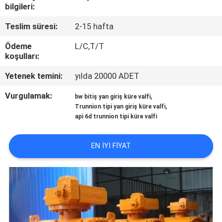
KONTROLÜ
bilgileri:
Teslim süresi:
2-15 hafta
BIZIMLE
Ödeme
L/C,T/T
İLETIŞIM
koşulları:
Yetenek temini:
yılda 20000 ADET
HABERLER
Vurgulamak:
,
bw bitiş yan giriş küre valfi
,
Trunnion tipi yan giriş küre valfi
BIR
api 6d trunnion tipi küre valfi
İNDIRIM
EN IYI FIYAT
İSTE
SITE
HARITASI