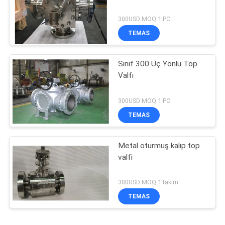
300USD MOQ:1 PC
TEMAS
Sınıf 300 Üç Yönlü Top
Valfı
300USD MOQ:1 PC
TEMAS
Metal oturmuş kalıp top
valfi
300USD MOQ:1 takım
TEMAS