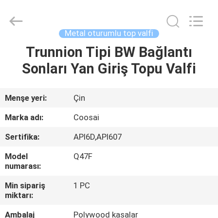
2026
COOSAI
valve
group.
All
Metal oturumlu top valfi
Rights
Reserved.
Trunnion Tipi BW Bağlantı
EVDE
Sonları Yan Giriş Topu Valfi
ÜRÜN
Menşe yeri:
Çin
BIZIM
Marka adı:
Coosai
HAKKIMIZDA
Sertifika:
API6D,API607
Model
Q47F
FABRIKA
numarası:
TURU
Min sipariş
1 PC
miktarı:
KALITE
Ambalaj
Polywood kasalar