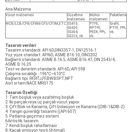
Ana Malzeme
Vücut malzemesi
Düzeltme
Mühür
Paketleme
malzemesi
malzemesi
WCB/LCB/CF8/CF8M/CF3/CF3M,ETC.
SS410,
PTFE,
Grafit,
SS420,
RPTFE,
PTFE, PPL
SS304,
PEEK, PPL,
vb.
SS316, vb.
vb.
Tasarım verileri
Tasarım standardı: API 6D,DIN3357-1, EN12516-1
Yüz yüze standart: API6D, ASME B16.10, DIN3202
Bağlantı standardı: ASME B 16.5, ASME B16.47, DIN 2543/4,
ASME B 16.25
Test ve denetim standardı: API 6D, API 598
Çalışma sıcaklığı: -196°C~610°C
Bağlantı tipi: RF,RTJ,FF,BW.BSPT,NPT
Asit ortam:NACE MR0175
Tasarım Özelliği
1: Tam boşluk veya azaltılmış boşluk
2: İki parçalı veya üç parçalı vücut yapısı
3: Çift Blok ve Kanama, Çift İzolasyon ve Kanama ((DIB-1&DIB-2)
4: Yangın güvenliği tasarımı ((API 607)
5: Patlama geçirmez sistem
6Antistik tasarım:
7: Kendi boşluk rahatlaması
8: Kaçak emisyon testi (ihtimal)