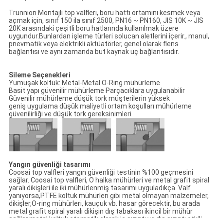
Trunnion Montajlı top valfleri, boru hattı ortamını kesmek veya
açmak için, sınıf 150 ila sınıf 2500, PN16 ~ PN160, JIS 10K ~ JIS
20K arasındaki çeşitli boru hatlarında kullanılmak üzere
uygundur.Bunlardan işleme türleri solucan aletlerini içerir., manul,
pnevmatik veya elektrikli aktüatörler, genel olarak flens
bağlantısı ve aynı zamanda but kaynak uç bağlantısıdır.
Sileme Seçenekleri
Yumuşak koltuk: Metal-Metal O-Ring mühürleme
Basit yapı güvenilir mühürleme Parçacıklara uygulanabilir
Güvenilir mühürleme düşük tork müşterilerin yüksek
geniş uygulama düşük maliyetli ortam koşulları mühürleme
güvenilirliği ve düşük tork gereksinimleri
Yangın güvenliği tasarımı
Coosai top valfleri yangın güvenliği testinin %100 geçmesini
sağlar. Coosai top valfleri, O halka mühürleri ve metal grafit spiral
yaralı dikişleri ile iki mühürlenmiş tasarımı uyguladıkça. Valf
yanıyorsa,PTFE koltuk mühürleri gibi metal olmayan malzemeler,
dikişler,O-ring mühürleri, kauçuk vb. hasar görecektir, bu arada
metal grafit spiral yaralı dikişin dış tabakası ikincil bir mühür