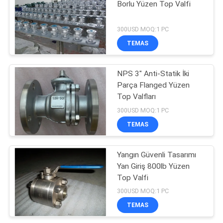
Borlu Yüzen Top Valfi
300USD MOQ:1 PC
TEMAS
NPS 3" Anti-Statik İki
Parça Flanged Yüzen
Top Valfları
300USD MOQ:1 PC
TEMAS
Yangın Güvenli Tasarımı
Yan Giriş 800lb Yüzen
Top Valfi
300USD MOQ:1 PC
TEMAS