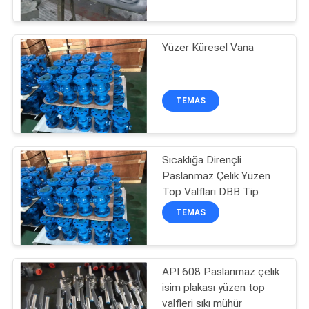
KONTROLÜ
Yüzer Küresel Vana
BIZIMLE
İLETIŞIM
TEMAS
HABERLER
Sıcaklığa Dirençli
BIR
Paslanmaz Çelik Yüzen
İNDIRIM
Top Valfları DBB Tip
İSTE
TEMAS
SITE
API 608 Paslanmaz çelik
HARITASI
isim plakası yüzen top
valfleri sıkı mühür