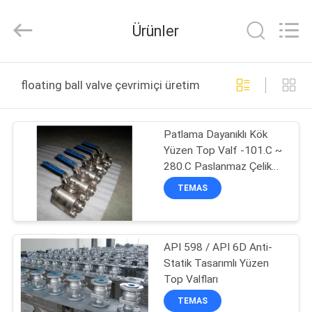
2025
COOSAI
valve
Ürünler
group.
All
Rights
Reserved.
EVDE
floating ball valve çevrimiçi üretim
ÜRÜN
Patlama Dayanıklı Kök
Yüzen Top Valf -101.C ~
BIZIM
280.C Paslanmaz Çelik
HAKKIMIZDA
Ad Taktiği
TEMAS
FABRIKA
API 598 / API 6D Anti-
TURU
Statik Tasarımlı Yüzen
Top Valfları
KALITE
TEMAS