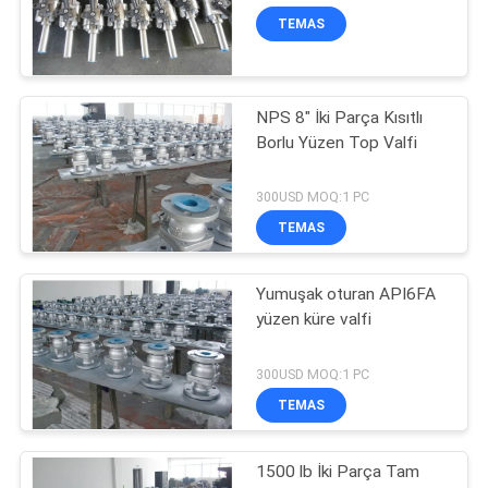
PRIVACY
TEMAS
POLICY
NPS 8" İki Parça Kısıtlı
Borlu Yüzen Top Valfi
300USD MOQ:1 PC
TEMAS
Yumuşak oturan API6FA
yüzen küre valfi
300USD MOQ:1 PC
TEMAS
1500 lb İki Parça Tam