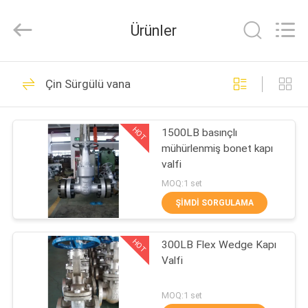
2026
COOSAI
valve
Ürünler
group.
All
Rights
Reserved.
EVDE
54
Çin Sürgülü vana
Bölümlü Top Valfi
ÜRÜN
HOT
1500LB basınçlı
mühürlenmiş bonet kapı
BIZIM
valfi
HAKKIMIZDA
MOQ:1 set
ŞIMDI SORGULAMA
45
FABRIKA
HOT
300LB Flex Wedge Kapı
TURU
Bıçak Sürgülü Vana
Valfi
KALITE
MOQ:1 set