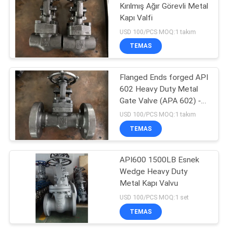
Kırılmış Ağır Görevli Metal
Kapı Valfi
39
USD 100/PCS MOQ:1 takım
Metal oturumlu top
TEMAS
valfi
Flanged Ends forged API
602 Heavy Duty Metal
Gate Valve (APA 602) -
Ağır Güçlü Metal Kapı
USD 100/PCS MOQ:1 takım
Valfi
TEMAS
11
API600 1500LB Esnek
Küre Stop Vanası
Wedge Heavy Duty
Metal Kapı Valvu
USD 100/PCS MOQ:1 set
TEMAS