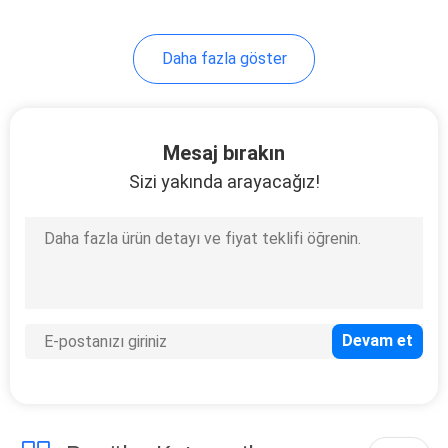
15
Daha fazla göster
NRV Kontrol Valfı
Mesaj bırakın
Sizi yakında arayacağız!
13
Sıvı akış kontrol valfi