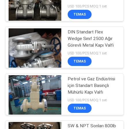
PRIVACY
USD 100/PCS MOQ:1 set
POLICY
TEMAS
23
Yukarı girme topu
DIN Standart Flex
Wedge Sınıf 2500 Ağır
valfi
Görevli Metal Kapı Valfi
USD 100/PCS MOQ:1 set
TEMAS
Petrol ve Gaz Endüstrisi
16
için Standart Basınçlı
Çift Blok ve Kanama
Mühürlü Kapı Valfı
USD 100/PCS MOQ:1 set
Valfı
TEMAS
SW & NPT Sonları 800lb