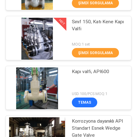
KONTROLÜ
ŞIMDI SORGULAMA
HOT
Sınıf 150, Katı Kene Kapı
BIZIMLE
37
Valfi
İLETIŞIM
Muylu Küresel Vana
MOQ:1 set
HABERLER
ŞIMDI SORGULAMA
BIR
Kapı valfi, API600
İNDIRIM
34
İSTE
USD 100/PCS MOQ:1
TEMAS
Yüzer Küresel Vana
SITE
Korrozyona dayanıklı API
HARITASI
Standart Esnek Wedge
Gate Valve