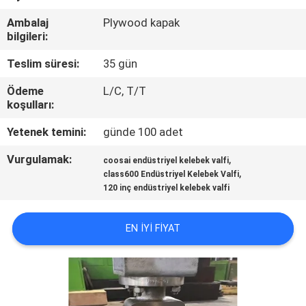
KONTROLÜ
Ambalaj
Plywood kapak
bilgileri:
BIZIMLE
Teslim süresi:
35 gün
İLETIŞIM
Ödeme
L/C, T/T
koşulları:
HABERLER
Yetenek temini:
günde 100 adet
Vurgulamak:
,
BIR
coosai endüstriyel kelebek valfi
,
class600 Endüstriyel Kelebek Valfi
İNDIRIM
120 inç endüstriyel kelebek valfi
İSTE
EN IYI FIYAT
SITE
HARITASI