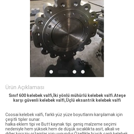
PRIVACY
POLICY
Ürün Açıklaması
Sınıf 600 kelebek valfi,İki yönlü mühürlü kelebek valfi.Ateşe
karşı güvenli kelebek valfi,Üçlü eksantrik kelebek valfi
Coosai kelebek valfi, farklı yüz yüze boyutlarını karşılamak için
çeşitli tipler sunar.
halka eklem tipi ve Butt kaynak tipi. geniş malzeme seçimi
nedeniyle hem yüksek hem de düşük sıcaklıkta asit, alkali ve
diğer koroziv ortamlar için uygundur.Özellikle büyük çaplı kelebek