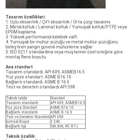
Tasarım özellikleri:
1: Üçlü eksantrik / Çift eksantrik / Orta çizgi tasarımı
2: Metal koltuk / Laminat koltuk / Yumuşak koltuk/PTFE veya
EPDM kaplama
3: Yüksek performanslı kelebek valfi
4: Yumuşak bir mühür yüzüğü ve metal mühür yüzüğünü
birleştiren yangın güvenli mühürleme sağlar
5: ISO 5211 standardına veya müşterinin özel isteğine göre
montaj flens boyutu.
Ana standart
Tasarım standardı: API 609, ASMEB16.5
Yüz yüze standart: ASME B16.10
Bağlantı standardı: ASME B 16.5
Test ve denetim standardı:API 598
Teknik talebi
Standart
Tasarım standardı
API 609, ASMEB16.5
Yüz yüze Standart
ASME B16.10
Bağlantı standardı
ASME B 16.5
Test ve Denetim Standartı
API 598
İsimsel Boyut
2­ 240­
Bağlantı tipi
SW, BW, RF, RTJ.
Teknik özellik: