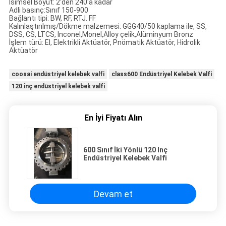
İsimsel Boyut: 2'den 240'a kadar
Adli basınç:Sınıf 150-900
Bağlantı tipi: BW, RF, RTJ. FF
Kalınlaştırılmış/Dökme malzemesi: GGG40/50 kaplama ile, SS,
DSS, CS, LTCS, Inconel,Monel,Alloy çelik,Alüminyum Bronz
İşlem türü: El, Elektrikli Aktüatör, Pnömatik Aktüatör, Hidrolik
Aktüatör
coosai endüstriyel kelebek valfi
class600 Endüstriyel Kelebek Valfi
120 inç endüstriyel kelebek valfi
En İyi Fiyatı Alın
600 Sınıf İki Yönlü 120 Inç
Endüstriyel Kelebek Valfi
Devam et