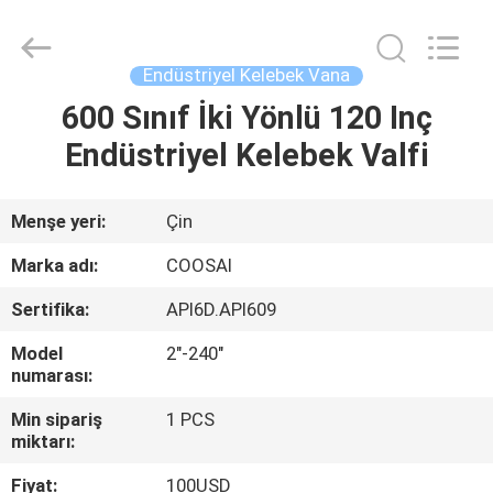
2026
COOSAI
valve
group.
All
Endüstriyel Kelebek Vana
Rights
Reserved.
600 Sınıf İki Yönlü 120 Inç
EVDE
Endüstriyel Kelebek Valfi
ÜRÜN
Menşe yeri:
Çin
BIZIM
Marka adı:
COOSAI
HAKKIMIZDA
Sertifika:
API6D.API609
Model
2"-240"
FABRIKA
numarası:
TURU
Min sipariş
1 PCS
miktarı:
KALITE
Fiyat:
100USD