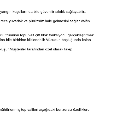
gın koşullarında bile güvenilir sıkılık sağlayabilir..
erece yuvarlak ve pürüzsüz hale gelmesini sağlar.Valfın
ü trunnion topu valf çift blok fonksiyonu gerçekleştirmek
lsa bile birbirine kilitlenebilir.Vücudun boşluğunda kalan
uşur.Müşteriler tarafından özel olarak talep
ühürlenmiş top valfleri aşağıdaki benzersiz özelliklere