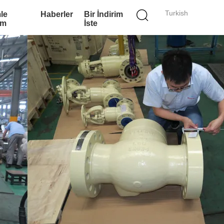
Turkish
le
Haberler
Bir İndirim
im
İste