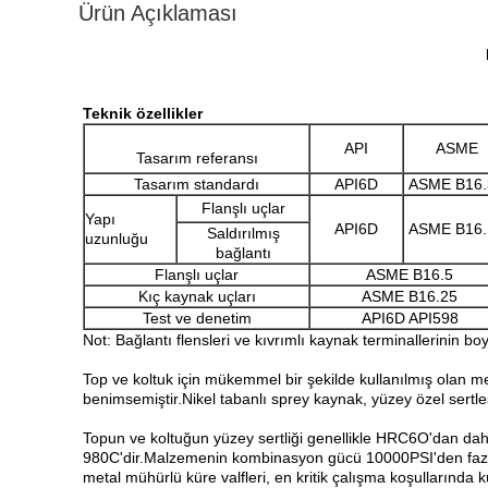
Ürün Açıklaması
Teknik özellikler
API
ASME
Tasarım referansı
Tasarım standardı
API6D
ASME B16.
Flanşlı uçlar
Yapı
API6D
ASME B16.
Saldırılmış
uzunluğu
bağlantı
Flanşlı uçlar
ASME B16.5
Kıç kaynak uçları
ASME B16.25
Test ve denetim
API6D API598
Not: Bağlantı flensleri ve kıvrımlı kaynak terminallerinin bo
Top ve koltuk için mükemmel bir şekilde kullanılmış olan m
benimsemiştir.Nikel tabanlı sprey kaynak, yüzey özel sertle
Topun ve koltuğun yüzey sertliği genellikle HRC6O'dan da
980C'dir.Malzemenin kombinasyon gücü 10000PSI'den fazla.A
metal mühürlü küre valfleri, en kritik çalışma koşullarında k