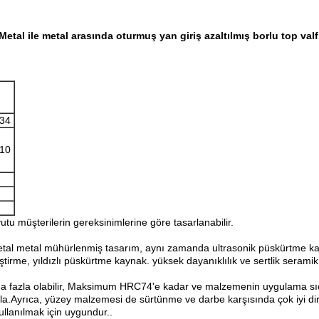
Metal ile metal arasında oturmuş yan giriş azaltılmış borlu top valf
34
10
yutu müşterilerin gereksinimlerine göre tasarlanabilir.
etal metal mühürlenmiş tasarım, aynı zamanda ultrasonik püskürtme kapla
ştirme, yıldızlı püskürtme kaynak. yüksek dayanıklılık ve sertlik serami
ha fazla olabilir, Maksimum HRC74'e kadar ve malzemenin uygulama sıc
yrıca, yüzey malzemesi de sürtünme ve darbe karşısında çok iyi direnç
ullanılmak için uygundur..