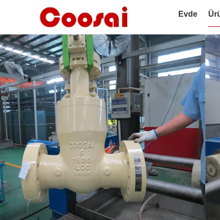
Evde
Ür