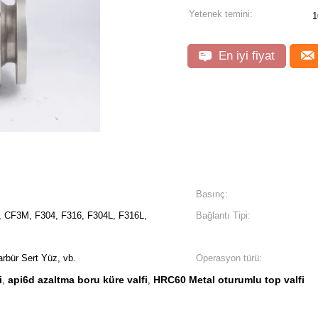
Yetenek temini:
1
En iyi fiyat
Basınç:
 CF3M, F304, F316, F304L, F316L,
Bağlantı Tipi:
arbür Sert Yüz, vb.
Operasyon türü:
i
api6d azaltma boru küre valfi
HRC60 Metal oturumlu top valfi
,
,