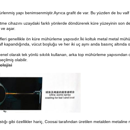
enmiş yapı benimsenmiştir.Ayrıca grafit de var. Bu yüzden de bu valf yan
ğütme cihazını uzaydaki farklı yönlerde döndürerek küre yüzeyinin son d
 ve aşar.
ri genellikle ön küre mühürleme yapısıdır.İki koltuk metal metal mühürl
irValf kapandığında, vücut boşluğu ve her iki uç aynı anda basınç altında o
nel olarak tek yönlü sıkılık kullanan, arka top mühürleme yapısından ol
çilmiş olabilir.
olojisi
ğı gibi özellikler hariç, Coosai tarafından üretilen metalden metaline m