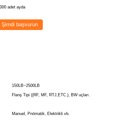
000 adet ayda
Şimdi başvurun
150LB~2500LB
Flanş Tipi ((RF, MF, RTJ,ETC.), BW uçları.
Manuel, Pnömatik, Elektrikli vb.