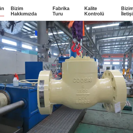
ün
Bizim
Fabrika
Kalite
Bizim
Hakkımızda
Turu
Kontrolü
İletiş