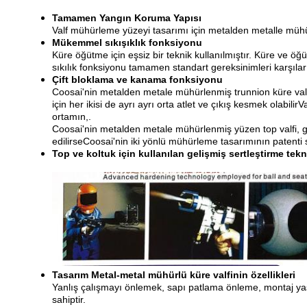
Tamamen Yangın Koruma Yapısı
Valf mühürleme yüzeyi tasarımı için metalden metalle mühürl
Mükemmel sıkışıklık fonksiyonu
Küre öğütme için eşsiz bir teknik kullanılmıştır. Küre ve ö
sıkılık fonksiyonu tamamen standart gereksinimleri karşılar
Çift bloklama ve kanama fonksiyonu
Coosai'nin metalden metale mühürlenmiş trunnion küre valfle
için her ikisi de ayrı ayrı orta atlet ve çıkış kesmek olabil
ortamın,.
Coosai'nin metalden metale mühürlenmiş yüzen top valfi, ge
edilirseCoosai'nin iki yönlü mühürleme tasarımının patenti se
Top ve koltuk için kullanılan gelişmiş sertleştirme tekn
Tasarım Metal-metal mühürlü küre valfinin özellikleri
Yanlış çalışmayı önlemek, sapı patlama önleme, montaj yastı
sahiptir.