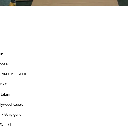
in
oosai
PI6D, ISO 9001
Q47Y
 takım
lywood kapak
 ~ 50 iş günü
/C, T/T