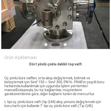
PRIVACY
POLICY
Ürün Açıklaması
Dört yönlü çoklu delikli top valfi
Üç yönlü küre valfleri, orta akışı değiştirmek, bölmek ve
birleştirmek için Sınıf 150 ~ Sınıf 300, PN16- PN40'ın çeşitli boru
hatlarında kullanılmak için uygundur.İşlem yöntemleri
manuelDolayısıyla, bu tür bağlantılar, müşterilerin
gereksinimlerine göre, diğer bağlantı türleri de mevcuttur.
L tipi üç yönlü küre valfi (tip Q44) akış yönünü değiştirmek için
boru hattı için kullanılır.T tipi üç yönlü küre valfi (Tip Q45).