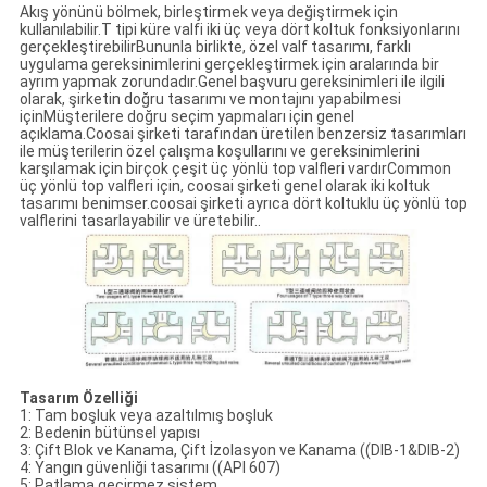
Akış yönünü bölmek, birleştirmek veya değiştirmek için
kullanılabilir.T tipi küre valfi iki üç veya dört koltuk fonksiyonlarını
gerçekleştirebilirBununla birlikte, özel valf tasarımı, farklı
uygulama gereksinimlerini gerçekleştirmek için aralarında bir
ayrım yapmak zorundadır.Genel başvuru gereksinimleri ile ilgili
olarak, şirketin doğru tasarımı ve montajını yapabilmesi
içinMüşterilere doğru seçim yapmaları için genel
açıklama.Coosai şirketi tarafından üretilen benzersiz tasarımları
ile müşterilerin özel çalışma koşullarını ve gereksinimlerini
karşılamak için birçok çeşit üç yönlü top valfleri vardırCommon
üç yönlü top valfleri için, coosai şirketi genel olarak iki koltuk
tasarımı benimser.coosai şirketi ayrıca dört koltuklu üç yönlü top
valflerini tasarlayabilir ve üretebilir..
Tasarım Özelliği
1: Tam boşluk veya azaltılmış boşluk
2: Bedenin bütünsel yapısı
3: Çift Blok ve Kanama, Çift İzolasyon ve Kanama ((DIB-1&DIB-2)
4: Yangın güvenliği tasarımı ((API 607)
5: Patlama geçirmez sistem