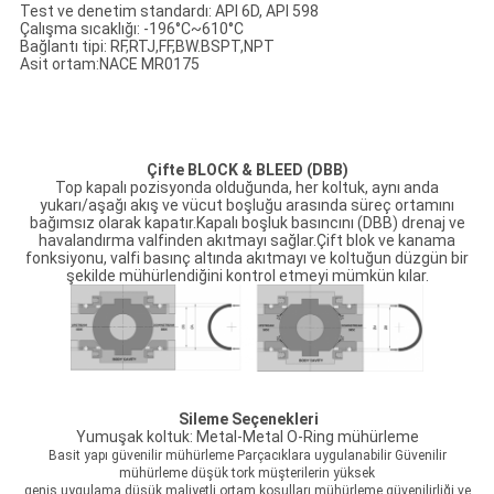
Test ve denetim standardı: API 6D, API 598
Çalışma sıcaklığı: -196°C~610°C
Bağlantı tipi: RF,RTJ,FF,BW.BSPT,NPT
Asit ortam:NACE MR0175
Çifte BLOCK & BLEED (DBB)
Top kapalı pozisyonda olduğunda, her koltuk, aynı anda
yukarı/aşağı akış ve vücut boşluğu arasında süreç ortamını
bağımsız olarak kapatır.Kapalı boşluk basıncını (DBB) drenaj ve
havalandırma valfinden akıtmayı sağlar.Çift blok ve kanama
fonksiyonu, valfi basınç altında akıtmayı ve koltuğun düzgün bir
şekilde mühürlendiğini kontrol etmeyi mümkün kılar.
Sileme Seçenekleri
Yumuşak koltuk: Metal-Metal O-Ring mühürleme
Basit yapı güvenilir mühürleme Parçacıklara uygulanabilir Güvenilir
mühürleme düşük tork müşterilerin yüksek
geniş uygulama düşük maliyetli ortam koşulları mühürleme güvenilirliği ve