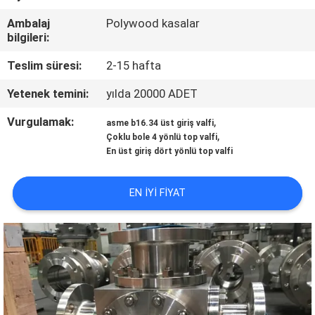
KONTROLÜ
Ambalaj
Polywood kasalar
bilgileri:
BIZIMLE
Teslim süresi:
2-15 hafta
İLETIŞIM
Yetenek temini:
yılda 20000 ADET
HABERLER
Vurgulamak:
,
asme b16.34 üst giriş valfi
,
Çoklu bole 4 yönlü top valfi
En üst giriş dört yönlü top valfi
BIR
İNDIRIM
EN IYI FIYAT
İSTE
SITE
HARITASI