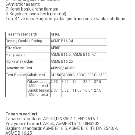
6Antistik tasarım:
7: Kendi boşluk rahatlaması
8: Kaçak emisyon testi (ihtimal)
Top, 4 ′′ ve daha küçük boyutlar için trunnion ve sapla sabitlenir.
Tasarım standardı
API6D
Basınç-Sıcaklık Rating
ASME B16.34
Yüz yüze
API6D
Flanş uçları
ASME B16.5, ASME B16. 47
Kıç kaynak uçları
ASME B16.25
Denetim ve Test
API598/ API6D
Test Basıncı
Kabuk testi
CL150
CL300
CL600
CL900
CL1500
Yüksek basınç
2.93
7.55
15
22.4
37.5
Mühür testi
Düşük basınç
2.07
5.52
11.03
16.54
27.5
Mühür testi
Tasarım verileri
Tasarım standardı: API 6D,DIN3357-1, EN12516-1
Yüz yüze standart: API6D, ASME B16.10, DIN3202
Bağlantı standardı: ASME B 16.5, ASME B16.47, DIN 2543/4,
ASME B 16.25