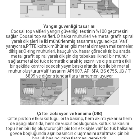
Yangın güvenliği tasarımı
Coosai top valfleri yangın güvenliği testinin %100 geçmesini
sağlar. Coosai top valfleri, O halka mühürleri ve metal grafit spiral
yaralı dikişleri ile iki mühürlenmiş tasarımı uyguladıkça. Valf
yanıyorsa,PTFE koltuk mühürleri gibi metal olmayan malzemeler,
dikişler,O-ring mühürleri, kauçuk vb. hasar görecektir, bu arada
metal grafit spiral yaralı dikişin dış tabakası ikincil bir mühür
sağlar.metal koltuk otomatik olarak iç sızıntı ve dış sızıntı etkili
bir şekilde kontrol edecek yayın baskı altında top ile bir metal
mühür oluştururValf tasarımı API 607, API 6FA, BS 6755, JB / T
6899 ve diğer standartlara tamamen uyuyor.
Çifte izolasyon ve kanama (DIB)
Çifte piston etkisi koltuğu, orta basınç, hem akıntı yukarısı hem
de aşağı akıntıda, hem de vücut boşluğunda, koltuk halkasını
topu iten bir itiş oluşturur.çift piston etkisiyle valf koltuk halkaları
gövde boşluğunda aşırı basıncın oluşmasını azaltmak için bir
boşluk basıncı rahatlatması gerektirir.