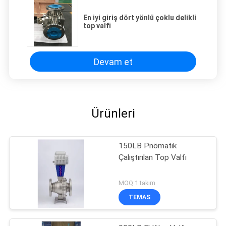
En iyi giriş dört yönlü çoklu delikli
top valfi
Devam et
Ürünleri
150LB Pnömatik
Çalıştırılan Top Valfı
MOQ:1 takım
TEMAS