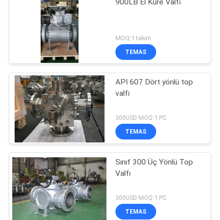
900LB El Küre Valfı
MOQ:1 takım
TEMAS
API 607 Dört yönlü top
valfi
300USD MOQ:1 PC
TEMAS
Sınıf 300 Üç Yönlü Top
Valfı
300USD MOQ:1 PC
TEMAS