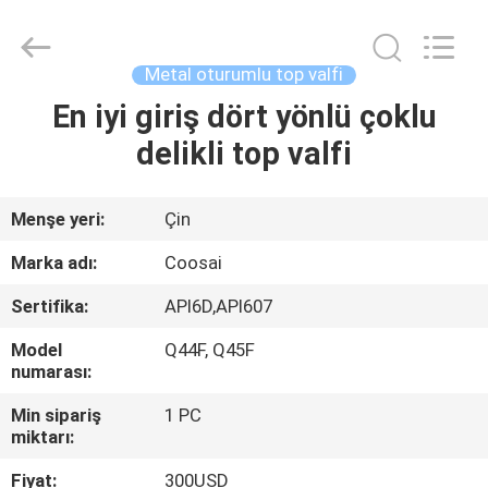
2026
COOSAI
valve
group.
All
Metal oturumlu top valfi
Rights
Reserved.
En iyi giriş dört yönlü çoklu
EVDE
delikli top valfi
ÜRÜN
Menşe yeri:
Çin
BIZIM
Marka adı:
Coosai
HAKKIMIZDA
Sertifika:
API6D,API607
Model
Q44F, Q45F
FABRIKA
numarası:
TURU
Min sipariş
1 PC
miktarı:
KALITE
Fiyat:
300USD